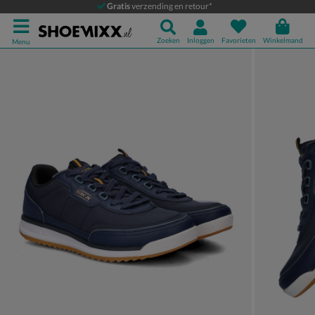
Skechers SKX92
Gratis
verzending en retour*
Lage sneakers
Zoeken
Inloggen
Favorieten
Winkelmand
Menu
Product media galerij