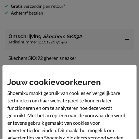
Gratis
verzending en retour*
Achteraf
betalen
Omschrijving
Skechers SKX92
Artikelnummer 1110122050-50
Skechers SKX92 gheren sneaker
Comfy and stylish! Precies wat we gewend zijn van
Skechers.
Jouw cookievoorkeuren
Uitgevoerd in imitatieleer.
Gevoerd met textiel wat het draaggevoel optimaliseert
Shoemixx maakt gebruik van cookies en vergelijkbare
en wrijving voorkomt.
technieken om haar website goed te kunnen laten
functioneren en om te analyseren hoe deze wordt
Het Air-Cooled Memory Foam voetbed zorgt ervoor
dat de voeten op aangename temperatuur blijven en
gebruikt. Met het accepteren van de voorwaarden wordt
kunnen genieten van optimale demping.
er tevens gebruik gemaakt van cookies voor
Afgewerkt met een schokabsorberende tussenzool en
advertentiedoeleinden. Dit maakt het mogelijk om
gripvaste loopzool met tand-profiel voor meer
advertenties van Shoemixx, die elders getoond worden,