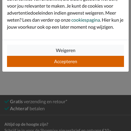
stabiliteit.
voor jou relevanter te maken. Je kunt de cookies voor
advertentiedoeleinden indien gewenst weigeren. Meer
weten? Lees dan verder op onze
cookiespagina
. Hier kun je
Specificaties
jouw voorkeur ook op een later moment nog wijzigen.
Over Skechers
Bekijk meer
Weigeren
Accepteren
Heren
Schoenen
Sneakers
Lage sneakers
Gratis
verzending en retour*
Achteraf
betalen
Altijd op de hoogte zijn?
Schrijf je in voor de Shoemixx nieuwsbrief en ontvang €10,-