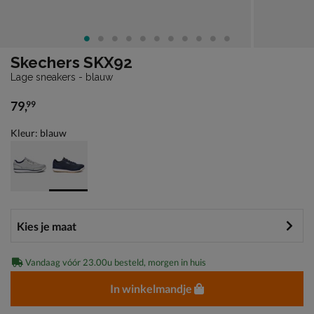
Skechers SKX92
Lage sneakers - blauw
79
,
99
€ 79,99
Kleur: blauw
Vandaag vóór 23.00u besteld, morgen in huis
In winkelmandje