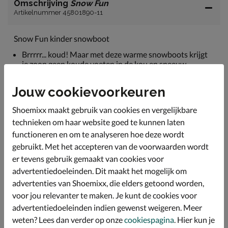
Omschrijving
Snow Fun
Artikelnummer 45801890-11
Snow Fun kinder snowboot
Brrrrr... koud! Maar met deze warme snowboots krijgt
je zoon geen koude voeten in de kou en sneeuw.
Uitgevoerd in textiel en synthetisch materiaal.
Jouw cookievoorkeuren
De binnenkant is gevoerd met fake fur voor heerlijk
warme voeten.
Shoemixx maakt gebruik van cookies en vergelijkbare
Voorzien van een ritssluiting op de voorkant van de
technieken om haar website goed te kunnen laten
schacht voor een gemakkelijke instap.
functioneren en om te analyseren hoe deze wordt
gebruikt. Met het accepteren van de voorwaarden wordt
De grove zool met profiel biedt veel grip.
er tevens gebruik gemaakt van cookies voor
advertentiedoeleinden. Dit maakt het mogelijk om
Specificaties
advertenties van Shoemixx, die elders getoond worden,
voor jou relevanter te maken. Je kunt de cookies voor
Over Snow Fun
advertentiedoeleinden indien gewenst weigeren. Meer
weten? Lees dan verder op onze
cookiespagina
. Hier kun je
Bekijk meer