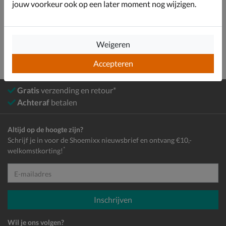
jouw voorkeur ook op een later moment nog wijzigen.
Jongens
Schoenen
Snowboots
Weigeren
Accepteren
Gratis
verzending en retour*
Achteraf
betalen
Altijd op de hoogte zijn?
Schrijf je in voor de Shoemixx nieuwsbrief en ontvang €10,-
*
welkomstkorting!
E-mailadres
Inschrijven
Wil je ons volgen?