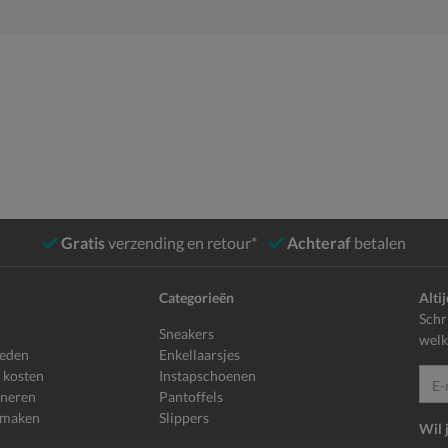
Gratis
verzending en retour*
Achteraf
betalen
Categorieën
Alti
Schr
Sneakers
welk
heden
Enkellaarsjes
 kosten
Instapschoenen
E-mailadr
rneren
Pantoffels
 maken
Slippers
Wil 