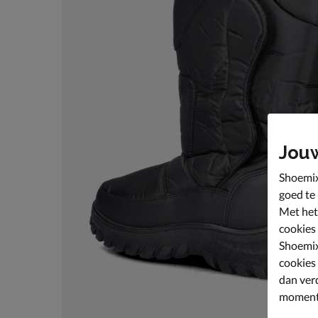
Jou
Shoemix
goed te
Met het
cookies
Shoemix
cookies
dan ver
moment 