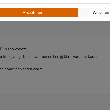
Accepteren
Weigeren
 Fun snowboots.
cht blijven je benen warmer en ben jij klaar voor het koude
 en houdt de voeten warm.