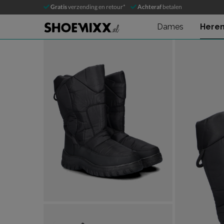
Snow Fun
Gratis
verzending en retour*
Achteraf
betalen
Snowboots
Dames
Here
Product media galerij