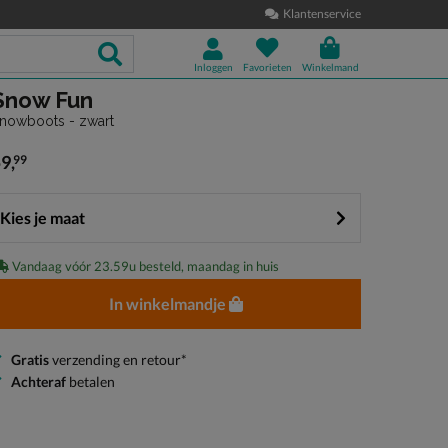
Klantenservice
Inloggen
Favorieten
Winkelmand
Snow Fun
nowboots - zwart
59
,
99
 59,99
Kies je maat
Vandaag vóór 23.59u besteld, maandag in huis
In winkelmandje
Gratis
verzending en retour*
Achteraf
betalen