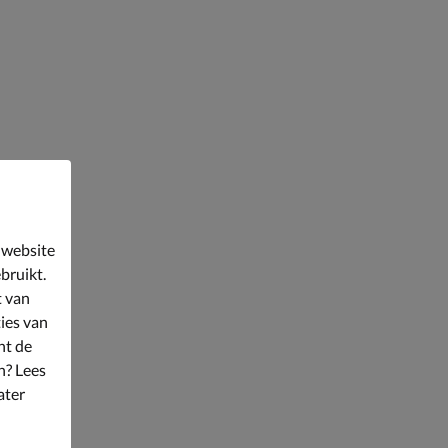
 website
bruikt.
t van
ies van
nt de
n? Lees
ater