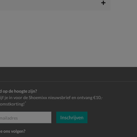
jd op de hoogte zijn?
ijf je in voor de Shoemixx nieuwsbrief en ontvang €10,-
*
omstkorting!
Inschrijven
es
je ons volgen?