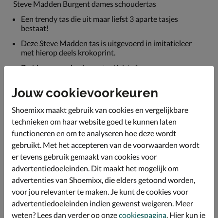
Steve Madden Burgent dames schoudertas
Een trendy tas die uit maar liefst 3 aparte tasjes
bestaat!
Deze Steve Madden tas is uitgevoerd in imitatieleer
met hierop deels krokoprint.
De binnenvoering is van textielstof.
Super handig om al je benodigdheden in op te bergen:
Jouw cookievoorkeuren
maar liefst 3 aparte tasjes om alles makkelijk te
sorteren.
Shoemixx maakt gebruik van cookies en vergelijkbare
De brede band met Steve Madden print geeft het
technieken om haar website goed te kunnen laten
geheel een casual uitstraling. Tevens te dragen met het
functioneren en om te analyseren hoe deze wordt
kortere, schakelketting bandje.
gebruikt. Met het accepteren van de voorwaarden wordt
De afmetingen van het grootste tasje zijn: 12x23x4 cm.
er tevens gebruik gemaakt van cookies voor
advertentiedoeleinden. Dit maakt het mogelijk om
advertenties van Shoemixx, die elders getoond worden,
Specificaties
voor jou relevanter te maken. Je kunt de cookies voor
advertentiedoeleinden indien gewenst weigeren. Meer
Over Steve Madden
weten? Lees dan verder op onze
cookiespagina
. Hier kun je