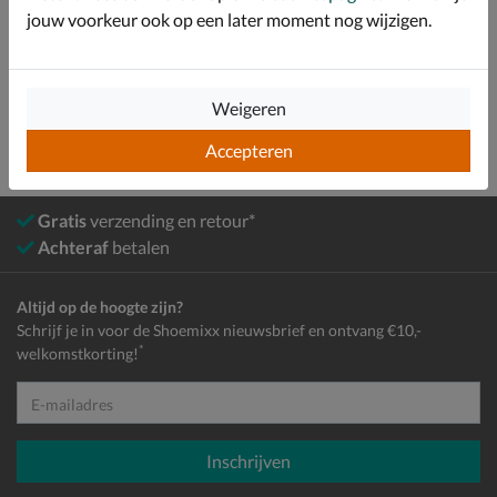
Bekijk meer
jouw voorkeur ook op een later moment nog wijzigen.
Dames
Tassen
Schoudertassen
Weigeren
Accepteren
Gratis
verzending en retour*
Achteraf
betalen
Altijd op de hoogte zijn?
Schrijf je in voor de Shoemixx nieuwsbrief en ontvang €10,-
*
welkomstkorting!
E-mailadres
Inschrijven