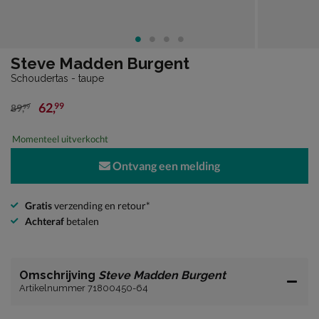
Steve Madden Burgent
Schoudertas - taupe
62
,
99
89
,
99
van € 89,99 voor € 62,99
Momenteel uitverkocht
Ontvang een melding
Gratis
verzending en retour*
Achteraf
betalen
Omschrijving
Steve Madden Burgent
Artikelnummer 71800450-64