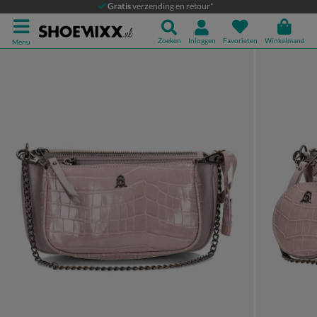
Steve Madden Burgent
Gratis
verzending en retour*
Schoudertas
Zoeken
Inloggen
Favorieten
Winkelmand
Menu
Product media galerij