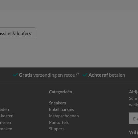
ssins & loafers
Gratis
verzending en retour*
Achteraf
betalen
Categorieën
Alti
Schr
Sneakers
welk
heden
Enkellaarsjes
 kosten
Instapschoenen
E-mailadr
rneren
Pantoffels
 maken
Slippers
Wil 