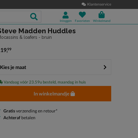
Klantenservice
Inloggen
Favorieten
Winkelmand
Steve Madden Huddles
ocassins & loafers - bruin
119
,
99
 119,99
Kies je maat
Vandaag vóór 23.59u besteld, maandag in huis
In winkelmandje
Gratis
verzending en retour*
Achteraf
betalen