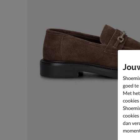
Jou
Shoemix
goed te
Met het
cookies
Shoemix
cookies
dan ver
moment 