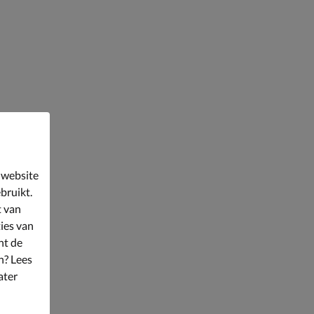
 website
bruikt.
t van
ies van
nt de
n? Lees
ater