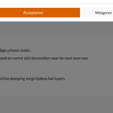
Accepteren
Weigeren
jdige schoen zoekt.
e look en vormt zich bovendien naar de voet voor een
lichte demping zorgt tijdens het lopen.