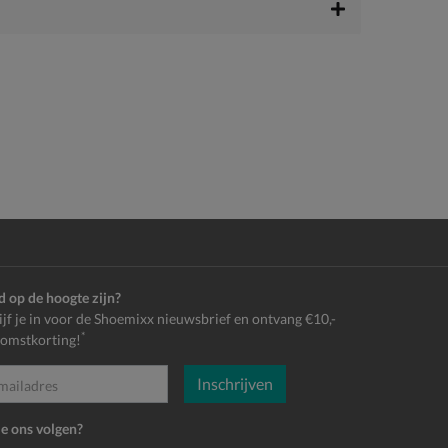
jd op de hoogte zijn?
ijf je in voor de Shoemixx nieuwsbrief en ontvang €10,-
*
omstkorting!
Inschrijven
es
je ons volgen?