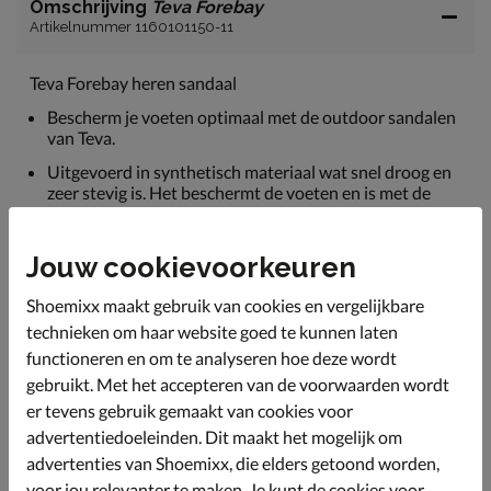
Omschrijving
Teva Forebay
Artikelnummer 1160101150-11
Teva Forebay heren sandaal
Bescherm je voeten optimaal met de outdoor sandalen
van Teva.
Uitgevoerd in synthetisch materiaal wat snel droog en
zeer stevig is. Het beschermt de voeten en is met de
klittenbandsluiting snel aan te trekken.
De banden en tong hebben een textiele voering die een
Jouw cookievoorkeuren
beter draagcomfort biedt.
Voorzien van een EVA-voetbed met een anatomische
Shoemixx maakt gebruik van cookies en vergelijkbare
pasvorm die de voet ondersteunt waar nodig. De
technieken om haar website goed te kunnen laten
ShocPad biedt extra schokabsorptie onder de hiel.
functioneren en om te analyseren hoe deze wordt
De sandaal is bewerkt met een Life Natural, een
gebruikt. Met het accepteren van de voorwaarden wordt
antigeurbehandeling op basis van pepermunt.
er tevens gebruik gemaakt van cookies voor
De robuuste rubberen loopzool zorgt voor grip en
advertentiedoeleinden. Dit maakt het mogelijk om
stevigheid op elke ondergrond.
advertenties van Shoemixx, die elders getoond worden,
voor jou relevanter te maken. Je kunt de cookies voor