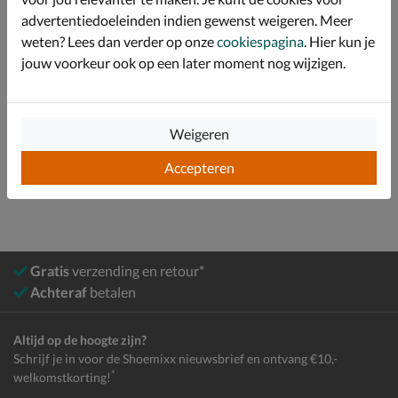
advertentiedoeleinden indien gewenst weigeren. Meer
Specificaties
weten? Lees dan verder op onze
cookiespagina
. Hier kun je
jouw voorkeur ook op een later moment nog wijzigen.
Over Teva
Bekijk meer
Weigeren
Heren
Schoenen
Sandalen
Accepteren
Gratis
verzending en retour*
Achteraf
betalen
Altijd op de hoogte zijn?
Schrijf je in voor de Shoemixx nieuwsbrief en ontvang €10,-
*
welkomstkorting!