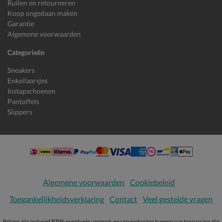
Ruilen en retourneren
Koop ongedaan maken
Garantie
Algemene voorwaarden
Categorieën
Sneakers
Enkellaarsjes
Instapschoenen
Pantoffels
Slippers
Algemene voorwaarden
Cookiebeleid
Toegankelijkheidsverklaring
Contact
Veel gestelde vragen
Prijzen zijn inclusief BTW; eventuele verzend- en servicekosten kunnen van toepassing zijn