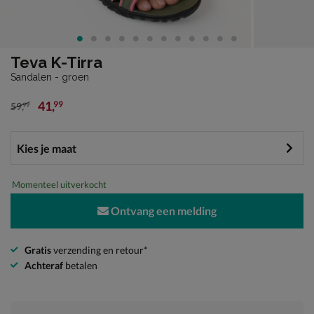
Teva K-Tirra
Sandalen - groen
41
,
99
59
,
99
van € 59,99 voor € 41,99
Momenteel uitverkocht
Ontvang een melding
Gratis
verzending en retour*
Achteraf
betalen