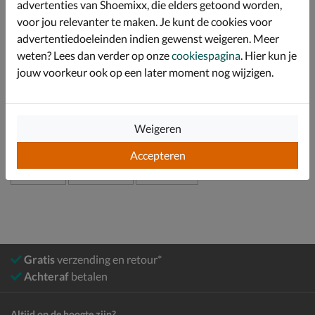
advertenties van Shoemixx, die elders getoond worden,
grove profiel ervaar je grip en stabiliteit op alle
ondergronden.
voor jou relevanter te maken. Je kunt de cookies voor
advertentiedoeleinden indien gewenst weigeren. Meer
weten? Lees dan verder op onze
cookiespagina
. Hier kun je
Specificaties
jouw voorkeur ook op een later moment nog wijzigen.
Over Teva
Bekijk meer
Weigeren
Accepteren
Meisjes
Schoenen
Sandalen
Gratis
verzending en retour*
Achteraf
betalen
Altijd op de hoogte zijn?