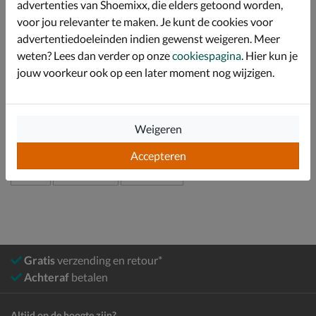
advertenties van Shoemixx, die elders getoond worden,
nare geurtjes bestrijdt. Hierdoor blijven de voeten fris,
zelfs tijdens de warmste zomerdagen.
voor jou relevanter te maken. Je kunt de cookies voor
advertentiedoeleinden indien gewenst weigeren. Meer
weten? Lees dan verder op onze
cookiespagina
. Hier kun je
Specificaties
jouw voorkeur ook op een later moment nog wijzigen.
Over Teva
Bekijk meer
Weigeren
Accepteren
Kids
Schoenen
Sandalen
Gratis
verzending en retour*
Achteraf
betalen
Altijd op de hoogte zijn?