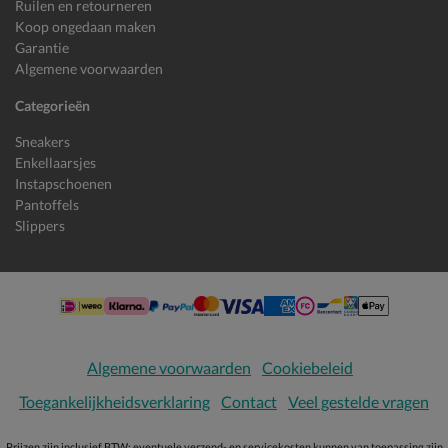
Ruilen en retourneren
Koop ongedaan maken
Garantie
Algemene voorwaarden
Categorieën
Sneakers
Enkellaarsjes
Instapschoenen
Pantoffels
Slippers
Algemene voorwaarden
Cookiebeleid
Toegankelijkheidsverklaring
Contact
Veel gestelde vragen
Prijzen zijn inclusief BTW; eventuele verzend- en servicekosten kunnen van toepassing zijn