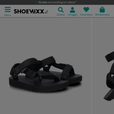
Teva Original Universal
Gratis
verzending en retour*
Sandalen
Zoeken
Inloggen
Favorieten
Winkelmand
Menu
Product media galerij