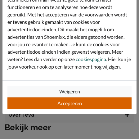
subtiele textuur voor extra grip. Een geïntegreerde
nylon schacht zorgt voor de nodige stabiliteit op
functioneren en om te analyseren hoe deze wordt
ongelijkmatig of ruig terrein.
gebruikt. Met het accepteren van de voorwaarden wordt
er tevens gebruik gemaakt van cookies voor
De duurzame Spider Rubber-buitenzool biedt een hoge
mate van tractie op zowel natte als droge
advertentiedoeleinden. Dit maakt het mogelijk om
ondergronden. Met de meerdere verstelbare
advertenties van Shoemixx, die elders getoond worden,
klittenbandsluitingen creëer je eenvoudig een perfecte
voor jou relevanter te maken. Je kunt de cookies voor
en persoonlijke pasvorm voor elke voet.
advertentiedoeleinden indien gewenst weigeren. Meer
De tussenzool is voorzien van extra schokabsorberend
weten? Lees dan verder op onze
cookiespagina
. Hier kun je
schuim voor langdurige demping gedurende de hele
jouw voorkeur ook op een later moment nog wijzigen.
dag. Deze sandaal is bij uitstek geschikt voor lichte
wandelingen, vakanties en water-gerelateerde
activiteiten.
Weigeren
Specificaties
Accepteren
Over Teva
Bekijk meer