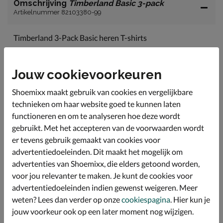
Omschrijving
Timberland Basic 3-pack
Artikelnummer 82103380-99
Timberland 3-Pack Basic heren T-shirts
Deze set bestaat uit drie slim fit t-shirts voor heren in
drie verschillende kleuren
Jouw cookievoorkeuren
Alle T-shirts zijn gemaakt van 100% biologisch katoen
dat op een milieuvriendelijke manier is geteeld, zonder
Shoemixx maakt gebruik van cookies en vergelijkbare
schadelijke chemicaliën of giftige pesticiden
technieken om haar website goed te kunnen laten
Ronde hals
functioneren en om te analyseren hoe deze wordt
gebruikt. Met het accepteren van de voorwaarden wordt
er tevens gebruik gemaakt van cookies voor
Specificaties
advertentiedoeleinden. Dit maakt het mogelijk om
advertenties van Shoemixx, die elders getoond worden,
Over Timberland
voor jou relevanter te maken. Je kunt de cookies voor
advertentiedoeleinden indien gewenst weigeren. Meer
Bekijk meer
weten? Lees dan verder op onze
cookiespagina
. Hier kun je
jouw voorkeur ook op een later moment nog wijzigen.
Heren
Kleding
Shirts