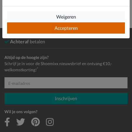
Weigeren
Accepteren
Gratis
verzending en retour*
Achteraf
betalen
Altijd op de hoogte zijn?
Schrijf je in voor de Shoemixx nieuwsbrief en ontvang €10,-
*
welkomstkorting!
E-mailadres
Inschrijven
Wil je ons volgen?