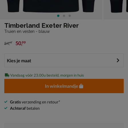
Timberland Exeter River
Truien en vesten - blauw
50
,
99
84
,
99
van € 84,99 voor € 50,99
Vandaag vóór 23.00u besteld, morgen in huis
In winkelmandje
Gratis
verzending en retour*
Achteraf
betalen