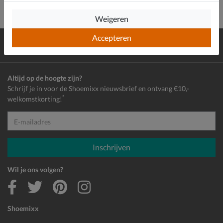
Weigeren
Accepteren
Gratis
verzending en retour*
Achteraf
betalen
Altijd op de hoogte zijn?
Schrijf je in voor de Shoemixx nieuwsbrief en ontvang €10,-
*
welkomstkorting!
E-mailadres
Inschrijven
Wil je ons volgen?
Shoemixx