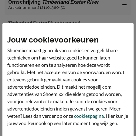
Omschrijving
Timberland Exeter River
Artikelnummer 2121101380-50
Timberland Exeter River heren trui
Een heerlijke warme trui is zeker wanneer de dagen
Jouw cookievoorkeuren
weer kouder worden een echte must in je kledingkast.
Gemaakt van 85% katoen en 15% polyester.
Shoemixx maakt gebruik van cookies en vergelijkbare
Her rugpand van maat M heeft een lengte van 70 cm.
technieken om haar website goed te kunnen laten
functioneren en om te analyseren hoe deze wordt
gebruikt. Met het accepteren van de voorwaarden wordt
Specificaties
er tevens gebruik gemaakt van cookies voor
advertentiedoeleinden. Dit maakt het mogelijk om
Over Timberland
advertenties van Shoemixx, die elders getoond worden,
voor jou relevanter te maken. Je kunt de cookies voor
Bekijk meer
advertentiedoeleinden indien gewenst weigeren. Meer
weten? Lees dan verder op onze
cookiespagina
. Hier kun je
Heren
Kleding
Truien en vesten
jouw voorkeur ook op een later moment nog wijzigen.