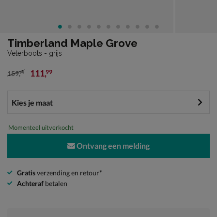
Timberland Maple Grove
Veterboots - grijs
111
,
99
159
,
99
van € 159,99 voor € 111,99
Momenteel uitverkocht
Ontvang een melding
Gratis
verzending en retour*
Achteraf
betalen