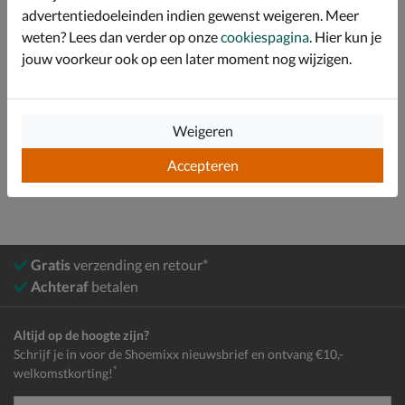
advertentiedoeleinden indien gewenst weigeren. Meer
Specificaties
weten? Lees dan verder op onze
cookiespagina
. Hier kun je
jouw voorkeur ook op een later moment nog wijzigen.
Over Timberland
Bekijk meer
Weigeren
Heren
Schoenen
Boots
Veterboots
Accepteren
Gratis
verzending en retour*
Achteraf
betalen
Altijd op de hoogte zijn?
Schrijf je in voor de Shoemixx nieuwsbrief en ontvang €10,-
*
welkomstkorting!