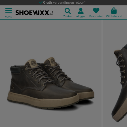
Timberland Maple Grove
Gratis
verzending en retour*
Veterboots
Zoeken
Inloggen
Favorieten
Winkelmand
Menu
Product media galerij