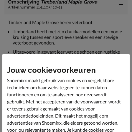
Omschrijving
Timberland Maple Grove
Artikelnummer 1141105410-11
Timberland Maple Grove heren veterboot
Timberland heeft met zijn chukka-modellen een mooie
kruising tussen een sportieve sneaker en een stevige
veterboot gevonden.
Uitgevoerd in gewaxt leer wat de schoen een rustieke
look geeft wat perfect past bij een najaarsoutfit.
Gevoerd met ReBOTL-textiel wat voor minimaal 50%
Jouw cookievoorkeuren
bestaat uit gerecyclede plastic flessen bestaat. Zo
wordt er van zerfafval nieuwe producten gemaakt.
Shoemixx maakt gebruik van cookies en vergelijkbare
Voorzien van een EVA-voetbed met optimale demping
technieken om haar website goed te kunnen laten
bij iedere stap. Daarnaast is het voetbed uitneembaar
functioneren en om te analyseren hoe deze wordt
en kun je iegen zolen gebruiken.
gebruikt. Met het accepteren van de voorwaarden wordt
Afgewerkt met een rubberen loopzool die gemaakt is
er tevens gebruik gemaakt van cookies voor
van 34% gerecycled rubber. De zool heeft een grof
advertentiedoeleinden. Dit maakt het mogelijk om
profiel voor grip en stevigheid.
advertenties van Shoemixx, die elders getoond worden,
voor jou relevanter te maken. Je kunt de cookies voor