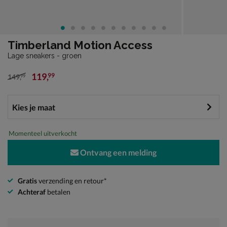
Timberland Motion Access
Lage sneakers - groen
119
,
99
149
,
99
van € 149,99 voor € 119,99
Momenteel uitverkocht
Ontvang een melding
Gratis
verzending en retour*
Achteraf
betalen