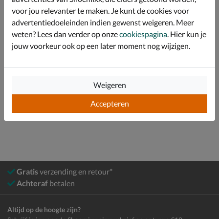
natuurlijk rubber en 3% hars uit papierafval.
voor jou relevanter te maken. Je kunt de cookies voor
advertentiedoeleinden indien gewenst weigeren. Meer
weten? Lees dan verder op onze
cookiespagina
. Hier kun je
Specificaties
jouw voorkeur ook op een later moment nog wijzigen.
Over Timberland
Bekijk meer
Weigeren
Accepteren
Heren
Schoenen
Sneakers
Lage sneakers
Gratis
verzending en retour*
Achteraf
betalen
Altijd op de hoogte zijn?