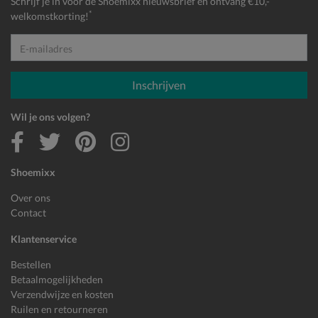
Schrijf je in voor de Shoemixx nieuwsbrief en ontvang €10,-
*
welkomstkorting!
E-mailadres
Inschrijven
Wil je ons volgen?
Shoemixx
Over ons
Contact
Klantenservice
Bestellen
Betaalmogelijkheden
Verzendwijze en kosten
Ruilen en retourneren