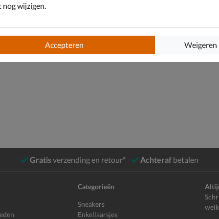
nog wijzigen.
Accepteren
Weigeren
Gratis
verzending en retour*
Achteraf
betalen
Categorieën
Alti
Schr
Sneakers
welk
heden
Enkellaarsjes