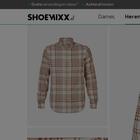
Timberland
Gratis
verzending en retour*
Achteraf
betalen
Overhemd
Dames
Here
Product media galerij