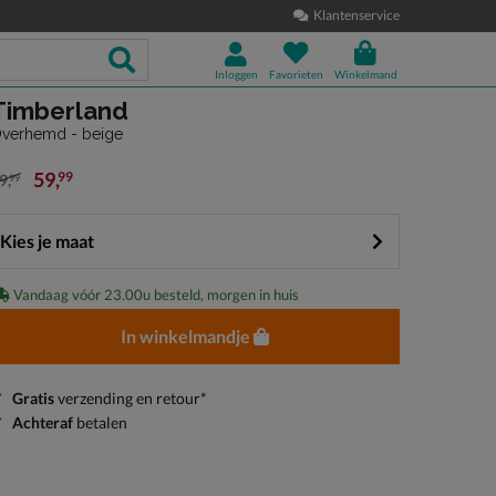
Klantenservice
Inloggen
Favorieten
Winkelmand
Timberland
verhemd - beige
59
,
99
9
,
99
an € 99,99 voor € 59,99
Kies je maat
Vandaag vóór 23.00u besteld, morgen in huis
In winkelmandje
Gratis
verzending en retour*
Achteraf
betalen