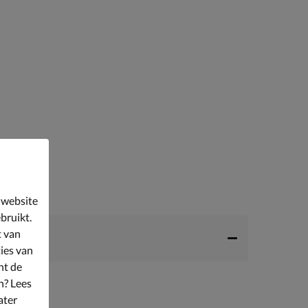
 website
bruikt.
t van
ies van
nt de
n? Lees
ater