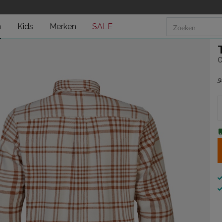
n
Kids
Merken
SALE
O
9
v