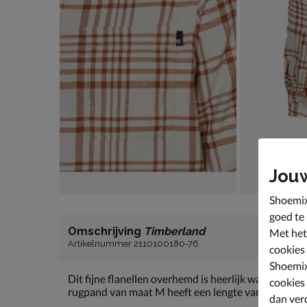
Jou
Shoemix
goed te
Omschrijving
Timberland
Met het
Artikelnummer 2110100180-76
cookies
Shoemix
Dit fijne flanellen overhemd is heerlijk warm en c
cookies
rugpand van maat M heeft een lengte van 75cm.
dan ver