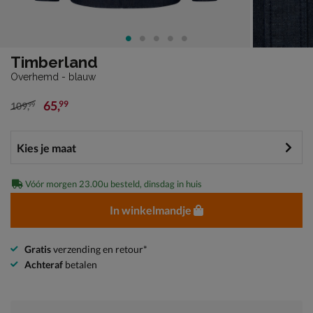
Timberland
Overhemd - blauw
65
,
99
109
,
99
van € 109,99 voor € 65,99
Vóór morgen 23.00u besteld, dinsdag in huis
In winkelmandje
Gratis
verzending en retour*
Achteraf
betalen