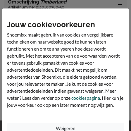
Omschrijving
Timberland
Artikelnummer 2110100380-50
Timberland blouse met lange mouwen. Voorzien van twee
Jouw cookievoorkeuren
vakjes op de borst. Gemaakt van 100% katoen.
Shoemixx maakt gebruik van cookies en vergelijkbare
technieken om haar website goed te kunnen laten
Specificaties
functioneren en om te analyseren hoe deze wordt
gebruikt. Met het accepteren van de voorwaarden wordt
Over Timberland
er tevens gebruik gemaakt van cookies voor
advertentiedoeleinden. Dit maakt het mogelijk om
Bekijk meer
advertenties van Shoemixx, die elders getoond worden,
voor jou relevanter te maken. Je kunt de cookies voor
Heren
Kleding
Overhemden
advertentiedoeleinden indien gewenst weigeren. Meer
weten? Lees dan verder op onze
cookiespagina
. Hier kun je
jouw voorkeur ook op een later moment nog wijzigen.
Gratis
verzending en retour*
Weigeren