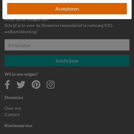
Achteraf
betalen
Accepteren
Altijd op de hoogte zijn?
Schrijf je in voor de Shoemixx nieuwsbrief en ontvang €10,-
*
welkomstkorting!
E-mailadres
Inschrijven
Wil je ons volgen?
Shoemixx
Over ons
Contact
Klantenservice