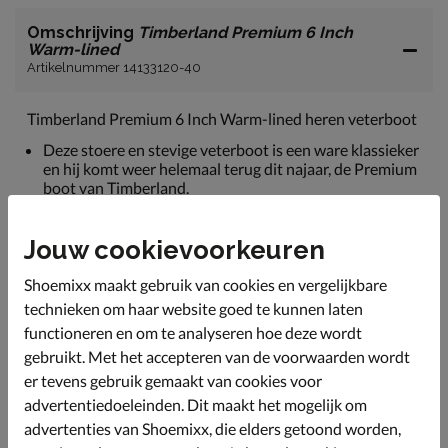
Omschrijving
Timberland Premium 6 Inch
Warm-lined
Artikelnummer 14133120-40
Timberland Premium 6 Inch Warm-lined heren veterboot
Deze stoere en stevige veterboot is een ware klassieker
en hij komt weer helemaal terug dit najaar, de Premium
boot van Timberland.
Gemaakt van hoogwaardig nubuckleer van een
duurzame leerlooierij. De naden zijn gesealed voor een
Jouw cookievoorkeuren
waterdichte constructie.
Shoemixx maakt gebruik van cookies en vergelijkbare
Gevoerd met faux-fur wat je voeten heerlijk warm
houdt op de koudere dagen.
technieken om haar website goed te kunnen laten
functioneren en om te analyseren hoe deze wordt
Voorzien van een voetbed met AntiFatigue-
gebruikt. Met het accepteren van de voorwaarden wordt
technologie. Hierdoor worden de schokken
geabsorbeerd en worden de voeten minder snel moe.
er tevens gebruik gemaakt van cookies voor
advertentiedoeleinden. Dit maakt het mogelijk om
Afgewerkt met een stevige profielzool die uitstekende
grip en stabiliteit biedt op alle ondergronden.
advertenties van Shoemixx, die elders getoond worden,