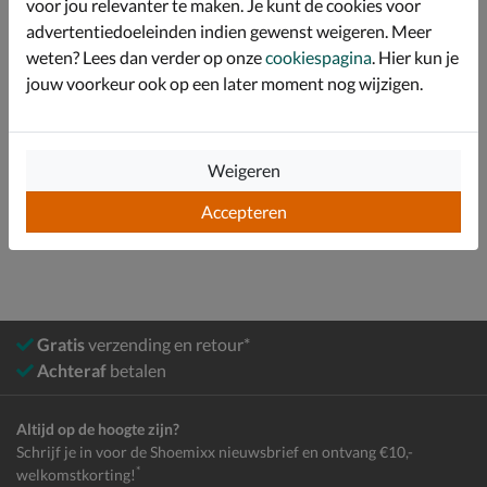
voor jou relevanter te maken. Je kunt de cookies voor
advertentiedoeleinden indien gewenst weigeren. Meer
Specificaties
weten? Lees dan verder op onze
cookiespagina
. Hier kun je
jouw voorkeur ook op een later moment nog wijzigen.
Over Timberland
Bekijk meer
Weigeren
Heren
Schoenen
Boots
Veterboots
Accepteren
Gratis
verzending en retour*
Achteraf
betalen
Altijd op de hoogte zijn?
Schrijf je in voor de Shoemixx nieuwsbrief en ontvang €10,-
*
welkomstkorting!