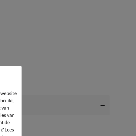
 website
bruikt.
t van
ies van
nt de
n? Lees