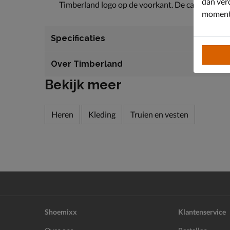
dan ver
Timberland logo op de voorkant. De capuchon hee
moment 
Specificaties
Over Timberland
Bekijk meer
Heren
Kleding
Truien en vesten
Shoemixx
Klantenservice