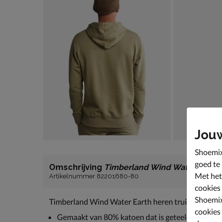
Jou
Shoemix
goed te
Omschrijving
Timberland Wind Water Earth
Met het
Artikelnummer 82201680-80
cookies
Shoemix
Timberland Wind Water Earth heren trui
cookies
Gemaakt van 80% katoen dat is geteeld zonder sc