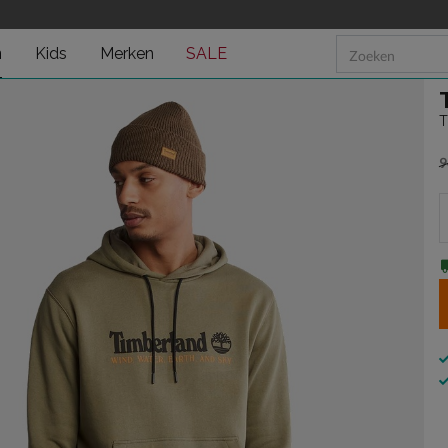
n
Kids
Merken
SALE
T
9
v