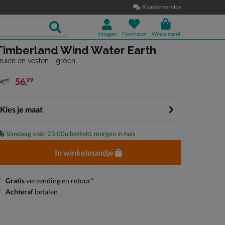
Klantenservice
Inloggen
Favorieten
Winkelmand
Timberland Wind Water Earth
ruien en vesten - groen
56
,
99
4
,
99
an € 94,99 voor € 56,99
Kies je maat
Vandaag vóór 23.00u besteld, morgen in huis
In winkelmandje
Gratis
verzending en retour*
Achteraf
betalen