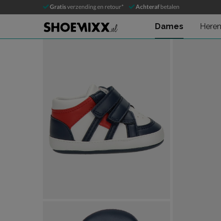
Tommy Hilfiger Kiki
Gratis
verzending en retour*
Achteraf
betalen
Babyschoenen
Dames
Here
Product media galerij