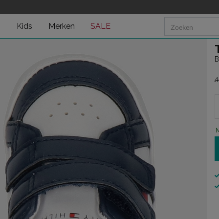
n
Kids
Merken
SALE
B
4
v
M