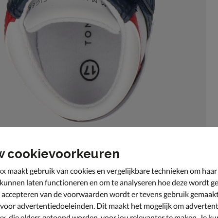
w cookievoorkeuren
x maakt gebruik van cookies en vergelijkbare technieken om haar
 kunnen laten functioneren en om te analyseren hoe deze wordt ge
 accepteren van de voorwaarden wordt er tevens gebruik gemaak
rgen ervoor dat je baby of peuter er stijlvol bij loopt.
 voor advertentiedoeleinden. Dit maakt het mogelijk om advertent
x, die elders getoond worden, voor jou relevanter te maken. Je ku