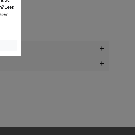
n? Lees
ater