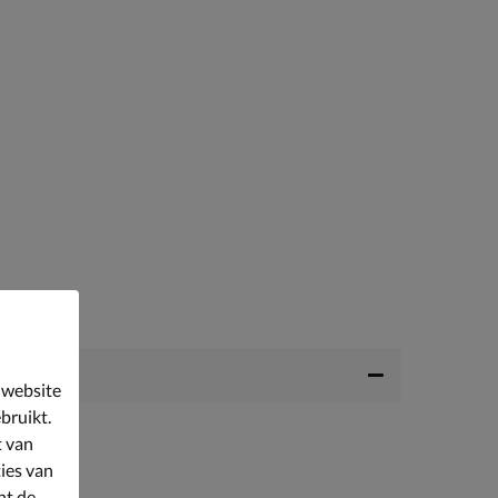
 website
bruikt.
t van
ies van
nt de