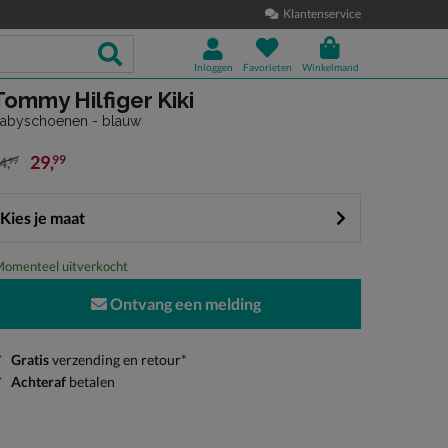
Klantenservice
Inloggen
Favorieten
Winkelmand
Tommy Hilfiger Kiki
abyschoenen - blauw
29
,
99
4
,
99
an € 44,99 voor € 29,99
Kies je maat
omenteel uitverkocht
Ontvang een melding
Gratis
verzending en retour*
Achteraf
betalen