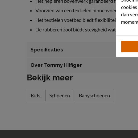
Het nepleren bovenwerk garandeerd flexibiliteit.
cookies
Voorzien van een textielen binnenvoering voor 
dan ver
Het textielen voetbed biedt flexibiliteit waard
moment 
De rubberen zool biedt stevigheid wat belangrijk i
Specificaties
Over Tommy Hilfiger
Bekijk meer
Kids
Schoenen
Babyschoenen