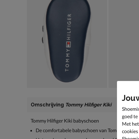
Jou
Omschrijving
Tommy Hilfiger Kiki
Shoemix
goed te
Tommy Hilfiger Kiki babyschoen
Met het
De comfortabele babyschoen van Tommy Hilfiger zo
cookies
Shoemix