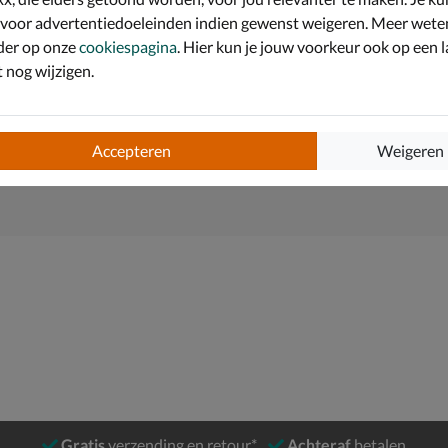
 voor advertentiedoeleinden indien gewenst weigeren. Meer wete
aangenaam comfort.
der op onze
cookiespagina
. Hier kun je jouw voorkeur ook op een l
oor de voeten niet vernauwd worden.
nog wijzigen.
s bij het zetten van de eerste stapjes.
Accepteren
Weigeren
Gratis
verzending en retour*
Achteraf
betalen