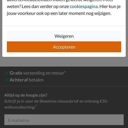
weten? Lees dan verder op onze
cookiespagina
. Hier kun je
Over Tommy Jeans
jouw voorkeur ook op een later moment nog wijzigen.
Bekijk meer
Weigeren
Dames
Schoenen
Boots
Chelseaboots
Accepteren
Gratis
verzending en retour*
Achteraf
betalen
Altijd op de hoogte zijn?
Schrijf je in voor de Shoemixx nieuwsbrief en ontvang €10,-
*
welkomstkorting!