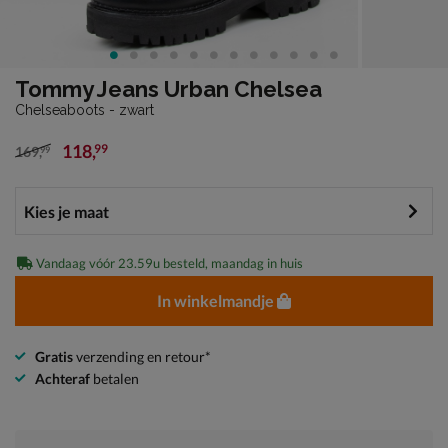
Tommy Jeans Urban Chelsea
Chelseaboots - zwart
118
,
99
169
,
99
van € 169,99 voor € 118,99
Vandaag vóór 23.59u besteld, maandag in huis
In winkelmandje
Gratis
verzending en retour*
Achteraf
betalen