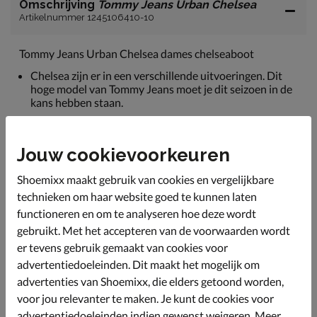
Omschrijving
Tommy Jeans Urban Chelsea
Artikelnummer 1245106410-10
Tommy Jeans Urban Chelsea dames chelseaboot
Chelsea zijn er in een verschillende uitvoeringen. Dit
hoge model van Tommy Jeans moet je dit seizoen in de
kans hebben staan.
Uitgevoerd in leer wat zich om de voet vormt en de
ideale pasvorm aanneemt. De elastische insets zorgen
Jouw cookievoorkeuren
voor een aansluitende pasvorm.
Gevoerd met imitatieleer.
Shoemixx maakt gebruik van cookies en vergelijkbare
Voorzien van een leren voetbed wat met het ademend
technieken om haar website goed te kunnen laten
vermogen bevorderend is voor het voetklimaat. Het
functioneren en om te analyseren hoe deze wordt
voetbed biedt ook lichte demping tijdens het lopen.
gebruikt. Met het accepteren van de voorwaarden wordt
Afgewerkt met een chunky profielzool voor een stoere
er tevens gebruik gemaakt van cookies voor
look.
advertentiedoeleinden. Dit maakt het mogelijk om
advertenties van Shoemixx, die elders getoond worden,
voor jou relevanter te maken. Je kunt de cookies voor
Specificaties
advertentiedoeleinden indien gewenst weigeren. Meer