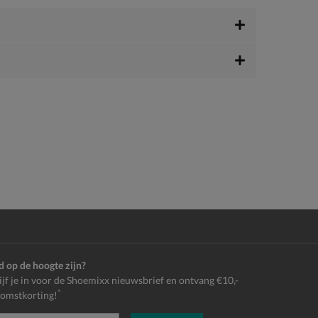
jd op de hoogte zijn?
ijf je in voor de Shoemixx nieuwsbrief en ontvang €10,-
*
omstkorting!