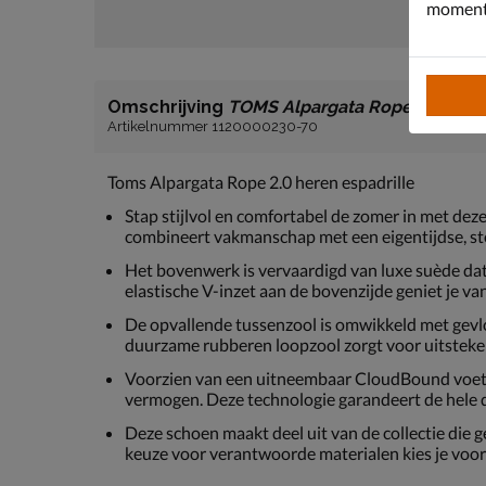
moment 
Omschrijving
TOMS Alpargata Rope 2.0
Artikelnummer 1120000230-70
Toms Alpargata Rope 2.0 heren espadrille
Stap stijlvol en comfortabel de zomer in met dez
combineert vakmanschap met een eigentijdse, sto
Het bovenwerk is vervaardigd van luxe suède dat
elastische V-inzet aan de bovenzijde geniet je v
De opvallende tussenzool is omwikkeld met gevlo
duurzame rubberen loopzool zorgt voor uitsteken
Voorzien van een uitneembaar CloudBound voet
vermogen. Deze technologie garandeert de hele 
Deze schoen maakt deel uit van de collectie die 
keuze voor verantwoorde materialen kies je voor