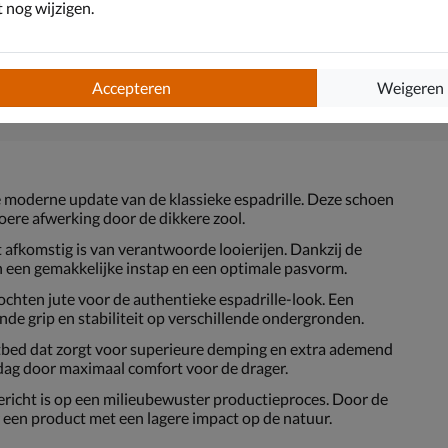
nog wijzigen.
Accepteren
Weigeren
e moderne update van de klassieke espadrille. Deze schoen
ere afwerking door de dikkere zool.
 afkomstig is van verantwoorde looierijen. Dankzij de
an een gemakkelijke instap en een optimale pasvorm.
chten jute voor de authentieke espadrille-look. Een
de grip en stabiliteit op verschillende ondergronden.
bed dat zorgt voor superieure demping en extra ademend
dag door maximaal comfort voor de drager.
gericht is op een milieubewuster productieproces. Door de
 een product met een lagere impact op de natuur.