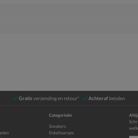
Gratis
verzending en retour*
Achteraf
betalen
Categorieën
Alti
Schr
Sneakers
welk
heden
Enkellaarsjes