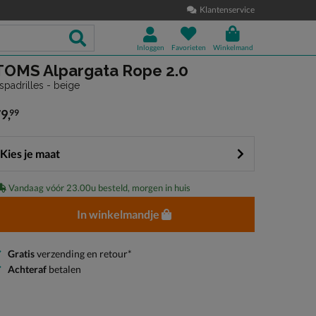
Klantenservice
Inloggen
Favorieten
Winkelmand
TOMS Alpargata Rope 2.0
spadrilles - beige
79
,
99
 79,99
Kies je maat
Vandaag vóór 23.00u besteld, morgen in huis
In winkelmandje
Gratis
verzending en retour*
Achteraf
betalen