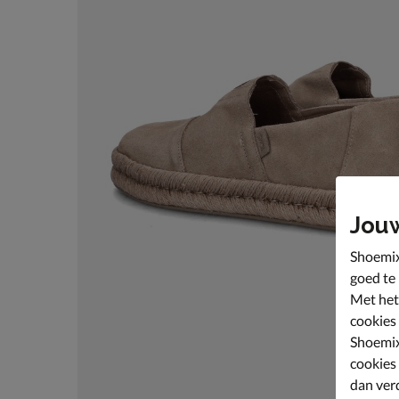
Jou
Shoemix
goed te
Met het
cookies
Shoemix
cookies
dan ver