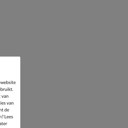
 website
bruikt.
t van
ies van
nt de
n? Lees
ater