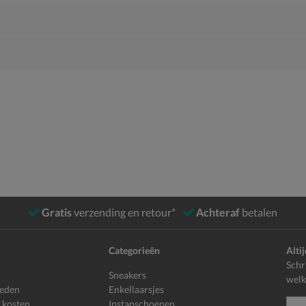
Gratis
verzending en retour*
Achteraf
betalen
Categorieën
Alti
Schr
Sneakers
welk
heden
Enkellaarsjes
 kosten
Instapschoenen