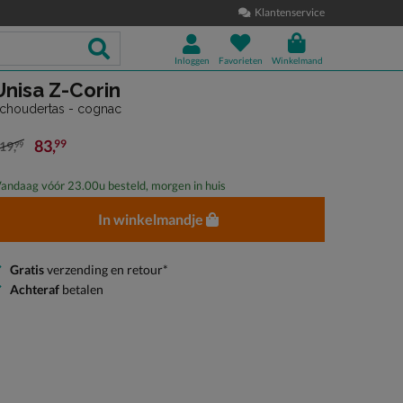
Klantenservice
Inloggen
Favorieten
Winkelmand
Unisa Z-Corin
choudertas - cognac
83
,
99
19
,
99
an € 119,99 voor € 83,99
andaag vóór 23.00u besteld, morgen in huis
In winkelmandje
Gratis
verzending en retour*
Achteraf
betalen