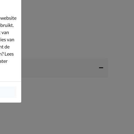
 website
bruikt.
t van
ies van
nt de
n? Lees
ater