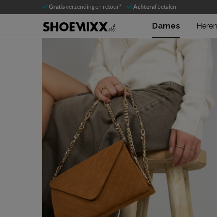
Unisa Z-Corin
Gratis
verzending en retour*
Achteraf
betalen
Schoudertas
Dames
Here
Product media galerij