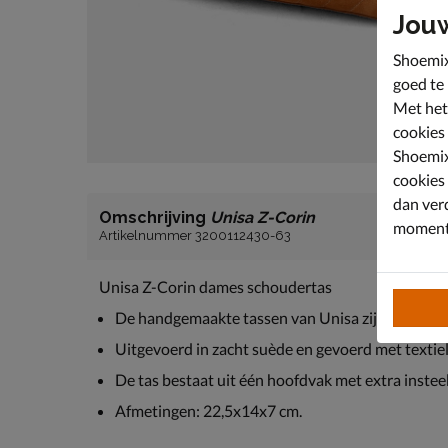
Jou
Shoemix
goed te
Met het
cookies
Shoemix
cookies
dan ver
Omschrijving
Unisa Z-Corin
moment 
Artikelnummer 3200112430-63
Unisa Z-Corin dames schoudertas
De handgemaakte tassen van Unisa zijn vervaardig
Uitgevoerd in zacht suède en gevoerd met textie
De tas bestaat uit één hoofdvak met extra instee
Afmetingen: 22,5x14x7 cm.