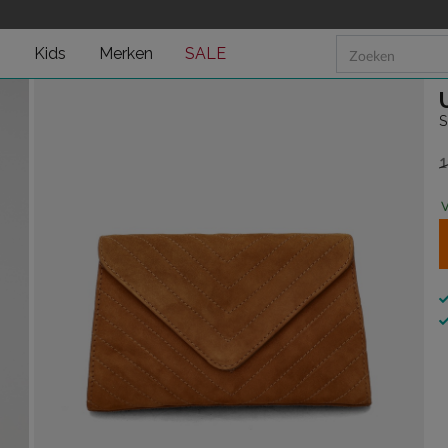
n
Kids
Merken
SALE
S
1
v
V