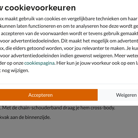
w cookievoorkeuren
x maakt gebruik van cookies en vergelijkbare technieken om haar
 kunnen laten functioneren en om te analyseren hoe deze wordt ge
 accepteren van de voorwaarden wordt er tevens gebruik gemaak
 voor advertentiedoeleinden. Dit maakt het mogelijk om advertent
x, die elders getoond worden, voor jou relevanter te maken. Je ku
 voor advertentiedoeleinden indien gewenst weigeren. Meer wete
der op onze
cookiespagina
. Hier kun je jouw voorkeur ook op een l
nog wijzigen.
Accepteren
Weigeren
d uit de beste materialen en hebben een stijlvolle look.
l. Met de chain-schouderband draag je hem cross-body.
kvak aan de binnenzijde.