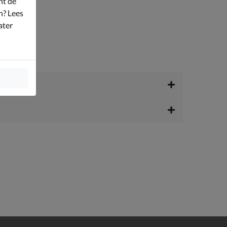
nt de
n? Lees
ater