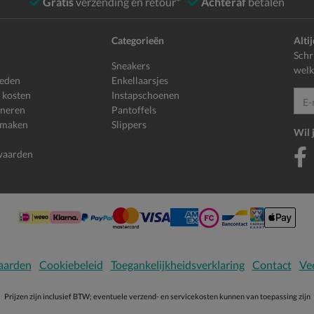
Gratis
verzending en retour*
Achteraf
betalen
Categorieën
Alti
Schr
Sneakers
welk
heden
Enkellaarsjes
 kosten
Instapschoenen
E-mailadr
rneren
Pantoffels
 maken
Slippers
Wil 
waarden
aarden
Cookiebeleid
Toegankelijkheidsverklaring
Contact
Vee
Prijzen zijn inclusief BTW; eventuele verzend- en servicekosten kunnen van toepassing zijn