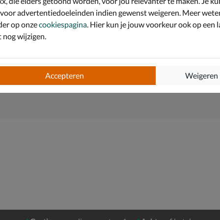
x, die elders getoond worden, voor jou relevanter te maken. Je ku
op de buitenkant. Kan gedragen worden als handtas of
 voor advertentiedoeleinden indien gewenst weigeren. Meer wete
der op onze
cookiespagina
. Hier kun je jouw voorkeur ook op een l
zijkanten. De tas is af te sluiten met de ritssluiting.
nog wijzigen.
Accepteren
Weigeren