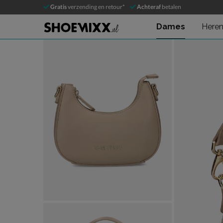
Valentino Zero Re
Gratis
verzending en retour*
Achteraf
betalen
Handtas
Dames
Here
Product media galerij