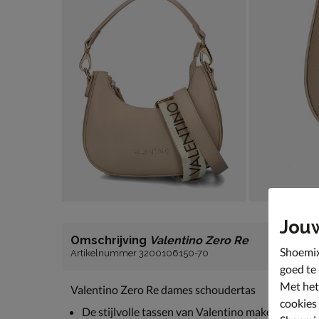
Jou
Omschrijving
Valentino Zero Re
Shoemix
Artikelnummer 3200106150-70
goed te
Met het
Valentino Zero Re dames schoudertas
cookies
De stijlvolle tassen van Valentino maken een form