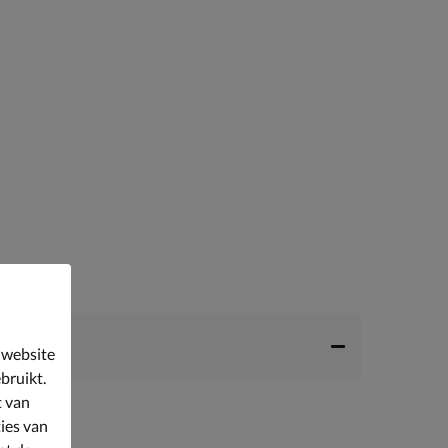
 website
bruikt.
t van
ies van