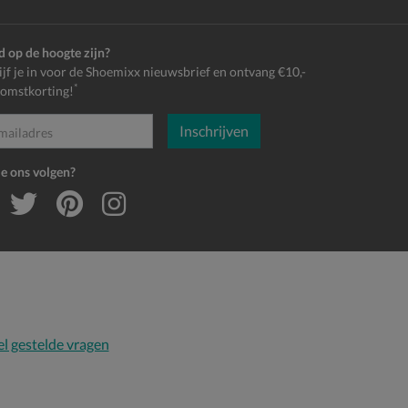
jd op de hoogte zijn?
ijf je in voor de Shoemixx nieuwsbrief en ontvang €10,-
*
omstkorting!
Inschrijven
es
je ons volgen?
l gestelde vragen