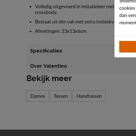
Shoemix
Volledig uitgevoerd in imitatieleer met textuur 
cookies
crossbody.
dan ver
Bestaat uit één vak met extra insteekvakken aan de 
moment 
Afmetingen: 23x13x6cm.
Specificaties
Over Valentino
Bekijk meer
Dames
Tassen
Handtassen