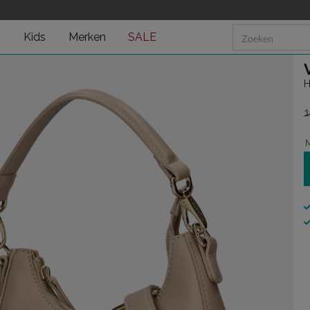
n
Kids
Merken
SALE
H
1
v
M