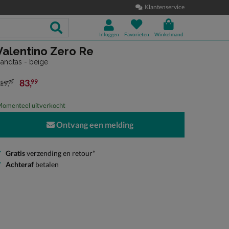
Klantenservice
Inloggen
Favorieten
Winkelmand
Valentino Zero Re
andtas - beige
83
,
99
19
,
99
an € 119,99 voor € 83,99
omenteel uitverkocht
Ontvang een melding
Gratis
verzending en retour*
Achteraf
betalen