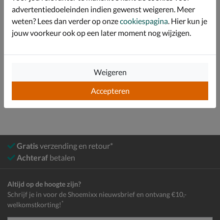
advertentiedoeleinden indien gewenst weigeren. Meer
Over Vans
weten? Lees dan verder op onze
cookiespagina
. Hier kun je
jouw voorkeur ook op een later moment nog wijzigen.
Bekijk meer
Meisjes
Schoenen
Instapschoenen
Weigeren
Klittenbandschoenen
Accepteren
Gratis
verzending en retour*
Achteraf
betalen
Altijd op de hoogte zijn?
Schrijf je in voor de Shoemixx nieuwsbrief en ontvang €10,-
*
welkomstkorting!