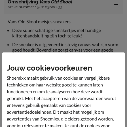
Omschrijving
Vans Old Skool
Artikelnummer 1520103680-33
Vans Old Skool meisjes sneakers
Deze super schattige sneakertjes met handige
klittenbandsluiting zijn toch te leuk!
De sneaker is uitgevoerd in stevig canvas wat zijn vorm
goed houdt. Bovendien zorgt canvas voor een goede
ventilatie wat de voetjes koel houdt.
Gevoerd met badstof. Dit zachte textiel biedt een
Jouw cookievoorkeuren
comfortabel draaggevoel wat ideaal is voor de
gevoelige kindervoetjes.
Shoemixx maakt gebruik van cookies en vergelijkbare
Bevat een foam voetbed waardoor de schoen voor een
technieken om haar website goed te kunnen laten
lichte demping zorgt tijdens het lopen.
functioneren en om te analyseren hoe deze wordt
Afgewerkt met de bekende wafel-zool die uitstekende
gebruikt. Met het accepteren van de voorwaarden wordt
grip en stabiliteit geeft.
er tevens gebruik gemaakt van cookies voor
advertentiedoeleinden. Dit maakt het mogelijk om
advertenties van Shoemixx, die elders getoond worden,
Specificaties
voor jou relevanter te maken. Je kunt de cookies voor