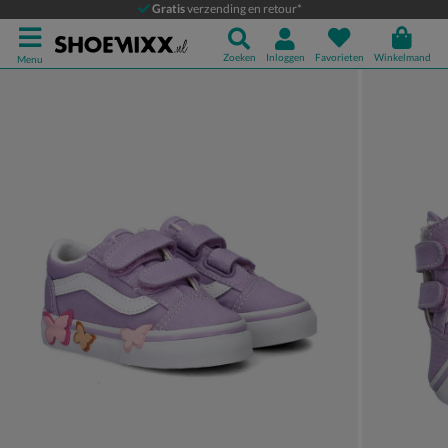
Vans Old Skool
Gratis
verzending en retour*
Babyschoenen
Zoeken
Inloggen
Favorieten
Winkelmand
Menu
Product media galerij