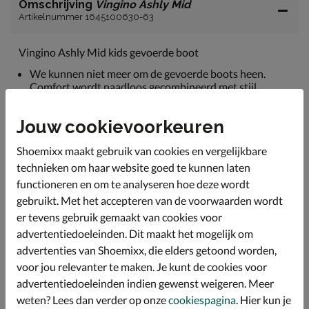
Omschrijving
Vingino Ashly Mid
Artikelnummer 1645100630-63
Vingino Ashly Mid kids gevoerde boot
We kunnen niet meer om de gevoerde boots heen.
Comfort wordt naadloos gecombineerd met stijl.
Uitgevoerd in soepel suéde wat de vorm van de voet
aanneemt.
Jouw cookievoorkeuren
Gevoerd met fake fur wat de voetjes heerlijk warm
Shoemixx maakt gebruik van cookies en vergelijkbare
houdt. Deze voering is ook gebruikt voor de bekleding
technieken om haar website goed te kunnen laten
van het voetbed.
functioneren en om te analyseren hoe deze wordt
Afgewerkt met een rubberen loopzool met uitstekende
gebruikt. Met het accepteren van de voorwaarden wordt
grip.
er tevens gebruik gemaakt van cookies voor
advertentiedoeleinden. Dit maakt het mogelijk om
Specificaties
advertenties van Shoemixx, die elders getoond worden,
voor jou relevanter te maken. Je kunt de cookies voor
advertentiedoeleinden indien gewenst weigeren. Meer
Over Vingino
weten? Lees dan verder op onze
cookiespagina
. Hier kun je