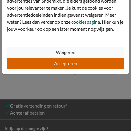
advertenties van Shoemixx, die elders getoond worden,
adviseren een schoenlepel te gebruiken bij het
aantrekken om het model van de boot te behouden.
voor jou relevanter te maken. Je kunt de cookies voor
advertentiedoeleinden indien gewenst weigeren. Meer
weten? Lees dan verder op onze
cookiespagina
. Hier kun je
Specificaties
jouw voorkeur ook op een later moment nog wijzigen.
Over Warmbat Australia
Bekijk meer
Weigeren
Accepteren
Dames
Schoenen
Boots
Gevoerde boots
Gratis
verzending en retour*
Achteraf
betalen
Altijd op de hoogte zijn?