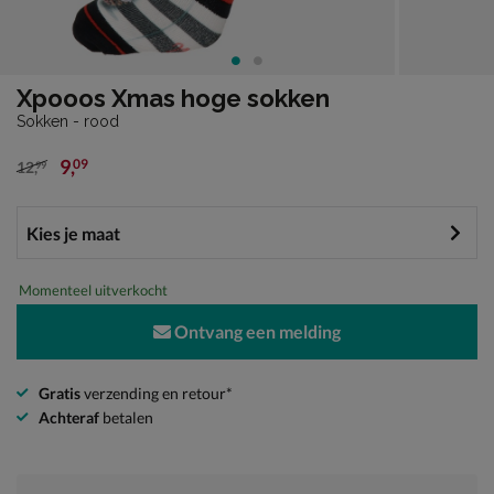
Xpooos Xmas hoge sokken
Sokken - rood
9
,
09
12
,
99
van € 12,99 voor € 9,09
Momenteel uitverkocht
Ontvang een melding
Gratis
verzending en retour*
Achteraf
betalen