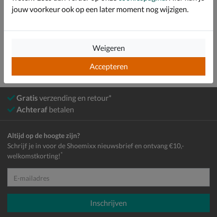
jouw voorkeur ook op een later moment nog wijzigen.
Heren
Schoenen
Verzorging en accessoires
Sokken
Weigeren
Accepteren
Gratis
verzending en retour*
Achteraf
betalen
Altijd op de hoogte zijn?
Schrijf je in voor de Shoemixx nieuwsbrief en ontvang €10,-
*
welkomstkorting!
E-mailadres
Inschrijven