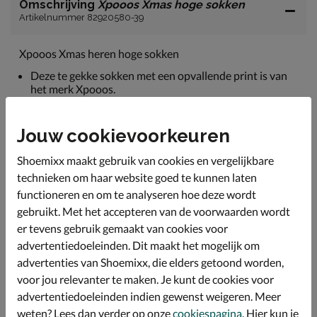
Omschrijving
Xpooos Xmas hoge sokken
Artikelnummer 82920580-39
Xpooos Xmas heren hoge sokken
Deze te gekke sokken met een opvallende print is van
het merk Xpooos.
De sok is uitgevoerd in 57% polyester, 39% katoen en
4% elastaan.
Jouw cookievoorkeuren
Beschikt over een naadloos teen- en hielstuk.
Shoemixx maakt gebruik van cookies en vergelijkbare
Leuk om als cadeau te geven tijdens de feestdagen!
technieken om haar website goed te kunnen laten
Maar natuurlijk ook heel leuk als cadeautje voor jezelf!
functioneren en om te analyseren hoe deze wordt
gebruikt. Met het accepteren van de voorwaarden wordt
er tevens gebruik gemaakt van cookies voor
Specificaties
advertentiedoeleinden. Dit maakt het mogelijk om
advertenties van Shoemixx, die elders getoond worden,
Over Xpooos
voor jou relevanter te maken. Je kunt de cookies voor
advertentiedoeleinden indien gewenst weigeren. Meer
Bekijk meer
weten? Lees dan verder op onze
cookiespagina
. Hier kun je