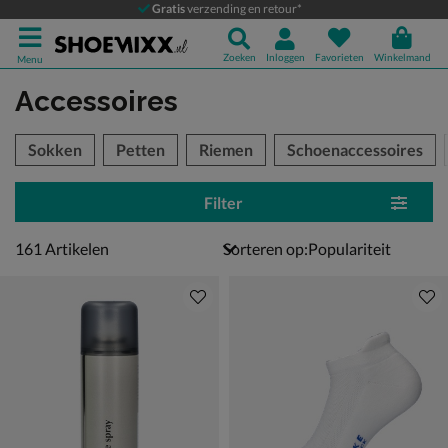
Gratis
verzending en retour*
Zoeken
Inloggen
Favorieten
Winkelmand
Menu
Accessoires
tegorieën over
Sokken
Petten
Riemen
Schoenaccessoires
Filter
161 artikelen
161
Artikelen
Sorteren op: