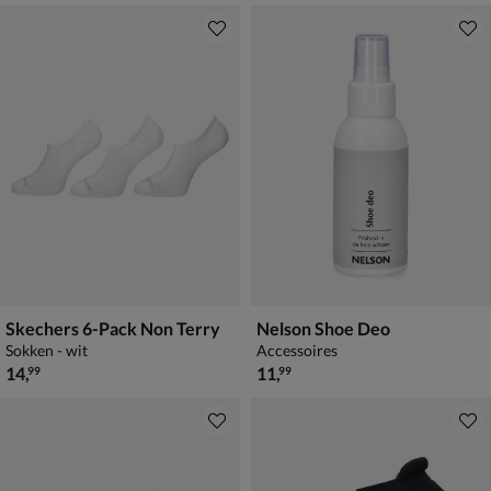
Skechers 6-Pack Non Terry
Nelson Shoe Deo
Sokken - wit
Accessoires
€ 14,99
€ 11,99
14
,
11
,
99
99