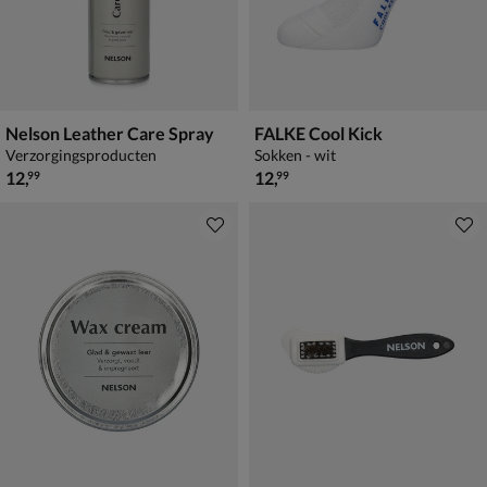
Nelson Leather Care Spray
FALKE Cool Kick
Verzorgingsproducten
Sokken - wit
€ 12,99
€ 12,99
12
,
12
,
99
99