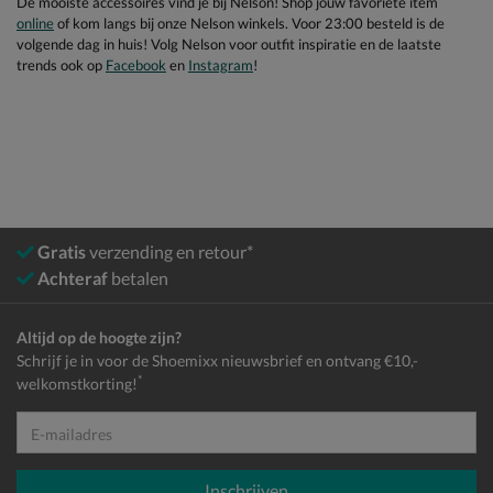
De mooiste accessoires vind je bij Nelson! Shop jouw favoriete item
online
of kom langs bij onze Nelson winkels. Voor 23:00 besteld is de
volgende dag in huis! Volg Nelson voor outfit inspiratie en de laatste
trends ook op
Facebook
en
Instagram
!
Gratis
verzending en retour*
Achteraf
betalen
Altijd op de hoogte zijn?
Schrijf je in voor de Shoemixx nieuwsbrief en ontvang €10,-
*
welkomstkorting!
E-mailadres
Inschrijven