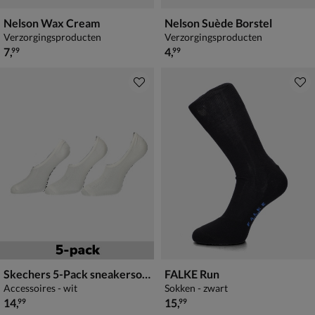
Nelson Wax Cream
Nelson Suède Borstel
Verzorgingsproducten
Verzorgingsproducten
€ 7,99
€ 4,99
7
,
4
,
99
99
Skechers 5-Pack sneakersokken
FALKE Run
Accessoires - wit
Sokken - zwart
€ 14,99
€ 15,99
14
,
15
,
99
99