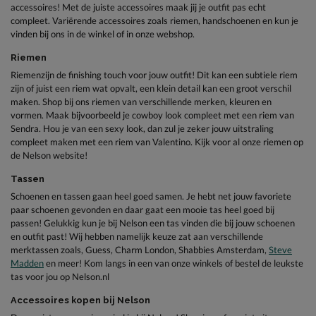
accessoires
! Met de juiste accessoires maak jij je outfit pas echt
compleet. Variërende accessoires zoals riemen, handschoenen en kun je
vinden bij ons in de winkel of in onze webshop.
Riemen
Riemen
zijn de finishing touch voor jouw outfit! Dit kan een subtiele riem
zijn of juist een riem wat opvalt, een klein detail kan een groot verschil
maken. Shop bij ons riemen van verschillende merken, kleuren en
vormen. Maak bijvoorbeeld je cowboy look compleet met een
riem van
Sendra
. Hou je van een sexy look, dan zul je zeker jouw uitstraling
compleet maken met een
riem van Valentino
. Kijk voor al onze
riemen
op
de Nelson website!
Tassen
Schoenen en tassen gaan heel goed samen. Je hebt net jouw favoriete
paar schoenen gevonden en daar gaat een
mooie tas
heel goed bij
passen! Gelukkig kun je bij Nelson een tas vinden die bij jouw schoenen
en outfit past! Wij hebben namelijk keuze zat aan
verschillende
merktassen
zoals,
Guess
,
Charm London
,
Shabbies Amsterdam
,
Steve
Madden
en meer! Kom langs in een van onze winkels of bestel de leukste
tas voor jou op Nelson.nl
Accessoires kopen bij Nelson