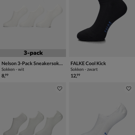
Nelson 3-Pack Sneakersokken
FALKE Cool Kick
Sokken - wit
Sokken - zwart
€ 8,99
€ 12,99
8
,
12
,
99
99