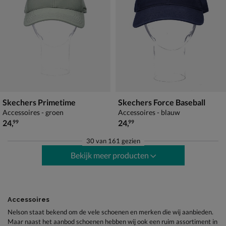
Skechers Primetime
Skechers Force Baseball
Accessoires - groen
Accessoires - blauw
€ 24,99
€ 24,99
24
,
24
,
99
99
30
van
161 gezien
Bekijk meer producten
Accessoires
Nelson staat bekend om de vele schoenen en merken die wij aanbieden.
Maar naast het aanbod schoenen hebben wij ook een ruim assortiment in