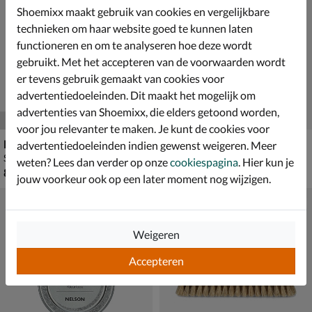
Shoemixx maakt gebruik van cookies en vergelijkbare
technieken om haar website goed te kunnen laten
functioneren en om te analyseren hoe deze wordt
gebruikt. Met het accepteren van de voorwaarden wordt
er tevens gebruik gemaakt van cookies voor
advertentiedoeleinden. Dit maakt het mogelijk om
advertenties van Shoemixx, die elders getoond worden,
voor jou relevanter te maken. Je kunt de cookies voor
Nelson 3-Pack Sneakersokken
Skechers 3-Pack
advertentiedoeleinden indien gewenst weigeren. Meer
Sokken - bruin
Sokken - grijs
weten? Lees dan verder op onze
cookiespagina
. Hier kun je
€ 8,99
€ 9,99
8
,
9
,
99
99
jouw voorkeur ook op een later moment nog wijzigen.
Weigeren
Accepteren