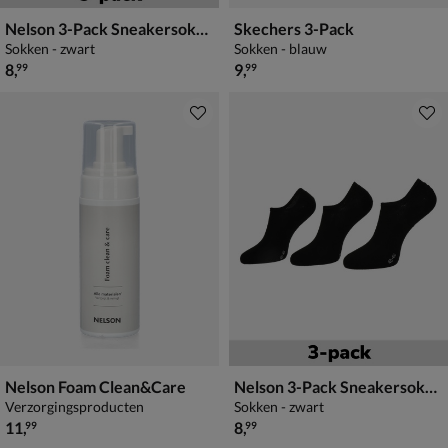
Nelson 3-Pack Sneakersokken
Skechers 3-Pack
Sokken - zwart
Sokken - blauw
€ 8,99
€ 9,99
8
,
9
,
99
99
Nelson Foam Clean&Care
Nelson 3-Pack Sneakersokken
Verzorgingsproducten
Sokken - zwart
€ 11,99
€ 8,99
11
,
8
,
99
99