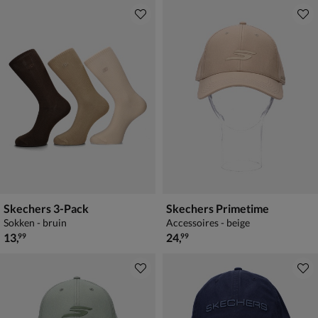
Skechers 3-Pack
Skechers Primetime
Sokken - bruin
Accessoires - beige
€ 13,99
€ 24,99
13
,
24
,
99
99