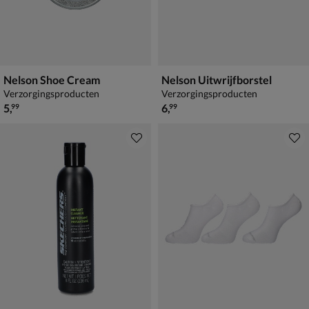
Nelson Shoe Cream
Nelson Uitwrijfborstel
Verzorgingsproducten
Verzorgingsproducten
€ 5,99
€ 6,99
5
,
6
,
99
99