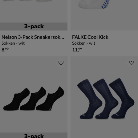
Nelson 3-Pack Sneakersokken
FALKE Cool Kick
Sokken - wit
Sokken - wit
€ 8,99
€ 11,99
8
,
11
,
99
99