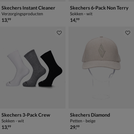
Skechers Instant Cleaner
Skechers 6-Pack Non Terry
Verzorgingsproducten
Sokken - wit
€ 13,99
€ 14,99
13
,
14
,
99
99
Skechers 3-Pack Crew
Skechers Diamond
Sokken - wit
Petten - beige
€ 13,99
€ 29,99
13
,
29
,
99
99