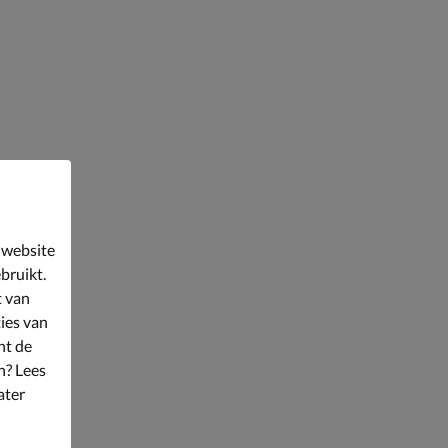
 website
bruikt.
t van
ies van
nt de
n? Lees
ater