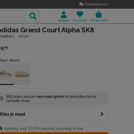
Klantenservice
Inloggen
Favorieten
Winkelmand
adidas Grand Court Alpha SK8
neakers - bruin
89
,
99
 89,99
leur: bruin
Wij raden aan om
een maat groter
te bestellen dan je
normale maat
Kies je maat
Vandaag vóór 23.59u besteld, maandag in huis