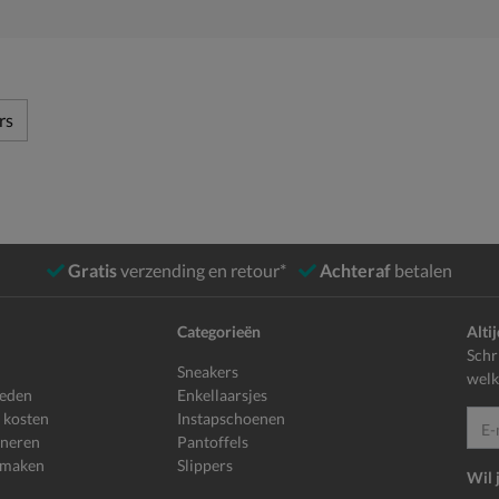
rs
Gratis
verzending en retour*
Achteraf
betalen
Categorieën
Alti
Schr
Sneakers
welk
heden
Enkellaarsjes
 kosten
Instapschoenen
E-mailadr
rneren
Pantoffels
 maken
Slippers
Wil 