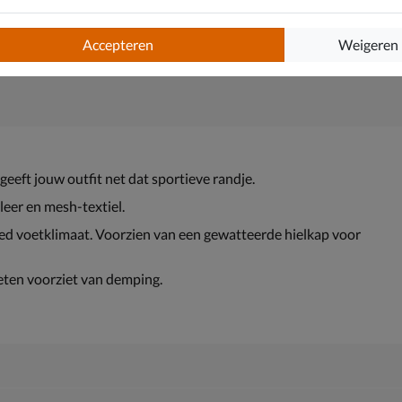
Accepteren
Weigeren
eeft jouw outfit net dat sportieve randje.
leer en mesh-textiel.
ed voetklimaat. Voorzien van een gewatteerde hielkap voor
ten voorziet van demping.