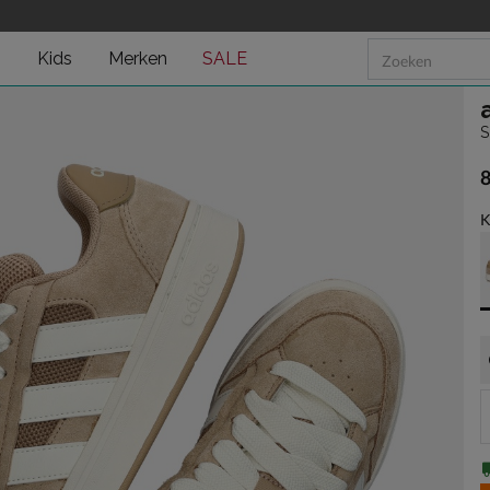
n
Kids
Merken
SALE
S
€
K