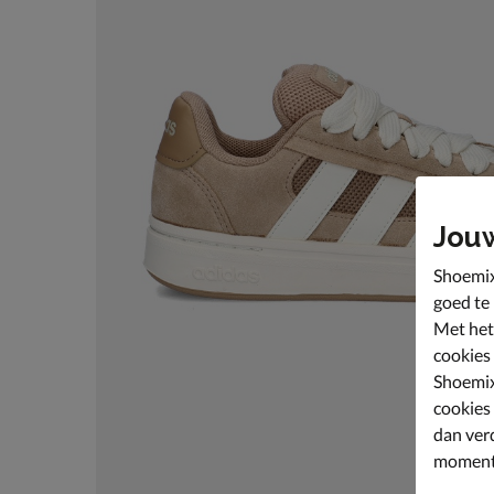
Jou
Shoemix
goed te
Met het
cookies
Shoemix
cookies
dan ver
moment 