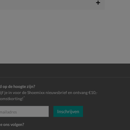
jd op de hoogte zijn?
ijf je in voor de Shoemixx nieuwsbrief en ontvang €10,-
*
omstkorting!
Inschrijven
es
je ons volgen?