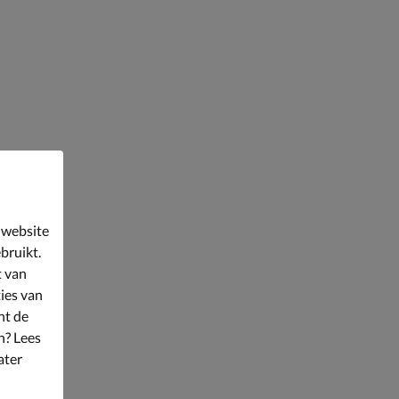
 website
bruikt.
t van
ies van
nt de
n? Lees
ater