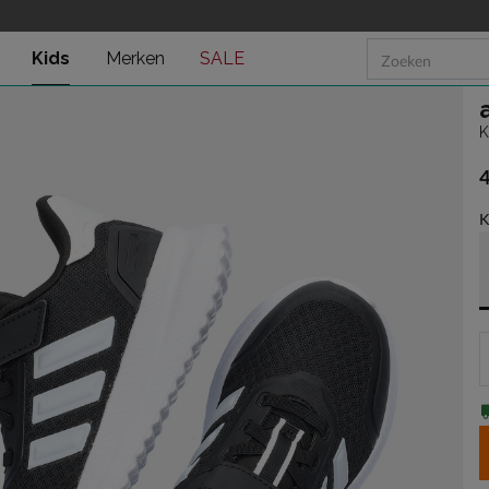
Kids
Merken
SALE
K
€
K