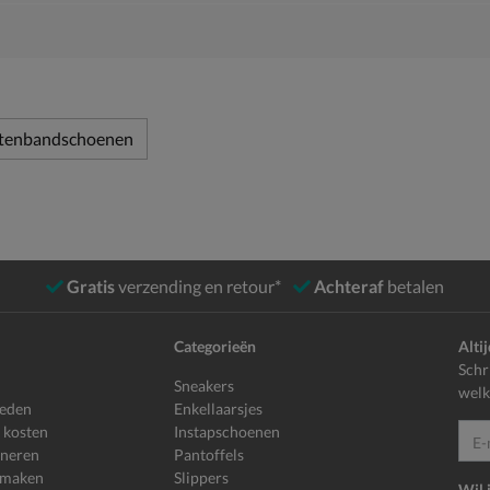
ttenbandschoenen
Gratis
verzending en retour*
Achteraf
betalen
Categorieën
Alti
Schr
Sneakers
welk
heden
Enkellaarsjes
 kosten
Instapschoenen
E-mailadr
rneren
Pantoffels
 maken
Slippers
Wil 