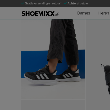
adidas
Gratis
verzending en retour*
Achteraf
betalen
Klittenbandschoenen
Dames
Heren
Product media galerij