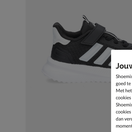
Jou
Shoemix
goed te
Met het
cookies
Shoemix
cookies
dan ver
moment 