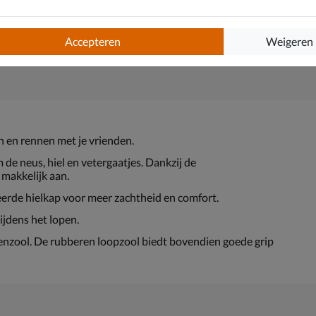
Accepteren
Weigeren
n en rennen met je vrienden.
de neus, hiel en vetergaatjes. Dankzij de
e makkelijk aan.
erde hielkap voor meer zachtheid en comfort.
ijdens het lopen.
nzool. De rubberen loopzool biedt bovendien goede grip