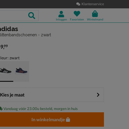
Klantenservice
Inloggen
Favorieten
Winkelmand
adidas
littenbandschoenen - zwart
49
,
99
 49,99
leur: zwart
Kies je maat
Vandaag vóór 23.00u besteld, morgen in huis
In winkelmandje