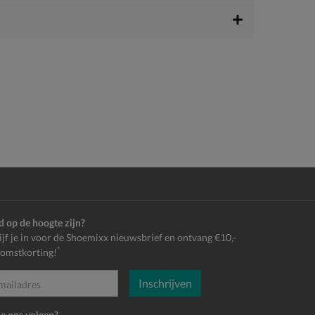
jd op de hoogte zijn?
ijf je in voor de Shoemixx nieuwsbrief en ontvang €10,-
*
omstkorting!
Inschrijven
es
je ons volgen?