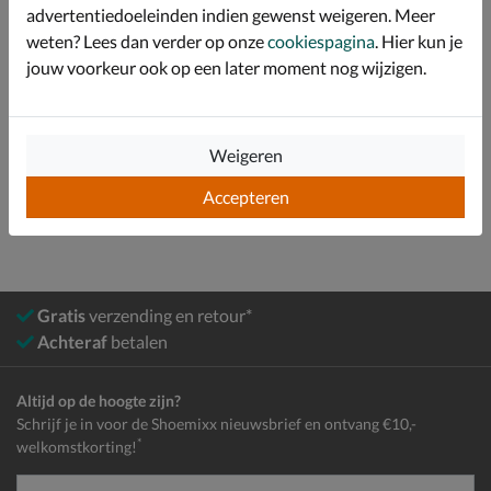
advertentiedoeleinden indien gewenst weigeren. Meer
Specificaties
weten? Lees dan verder op onze
cookiespagina
. Hier kun je
jouw voorkeur ook op een later moment nog wijzigen.
Over adidas
Bekijk meer
Weigeren
Schoenen
Sneakers
Lage sneakers
Accepteren
Gratis
verzending en retour*
Achteraf
betalen
Altijd op de hoogte zijn?
Schrijf je in voor de Shoemixx nieuwsbrief en ontvang €10,-
*
welkomstkorting!