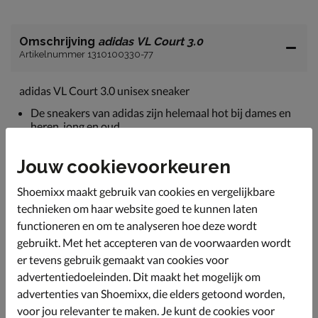
Omschrijving
adidas VL Court 3.0
Artikelnummer 1310100330-77
adidas VL Court 3.0 unisex sneaker
De sneakers van adidas zijn helemaal hot bij dames en
heren, jong en oud.
Uitgevoerd in suède. Dankzij de flexibiliteit van leer
vormt dit comfortabel om de voet. Daarnaast zorgt leer
Jouw cookievoorkeuren
voor een goede doorademing.
Shoemixx maakt gebruik van cookies en vergelijkbare
Gevoerd met textiel en voorzien van een gewateerde
technieken om haar website goed te kunnen laten
hielkap. Hierdoor heb je geen last van schuring of
irritaties om de hiel en ervaar je meer comfort.
functioneren en om te analyseren hoe deze wordt
gebruikt. Met het accepteren van de voorwaarden wordt
Bevat een foam voetbed met textiel bekleding. Het
er tevens gebruik gemaakt van cookies voor
foam zorgt voor fijne demping tijdens het lopen.
advertentiedoeleinden. Dit maakt het mogelijk om
Afgewerkt met een trendy gumsole met goede grip.
advertenties van Shoemixx, die elders getoond worden,
voor jou relevanter te maken. Je kunt de cookies voor