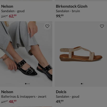
Nelson
Birkenstock Gizeh
Sandalen - goud
Sandalen - bruin
van € 89,99 voor € 62,99
€ 99,99
62
,
99
,
99
99
89
,
99
Nelson
Dolcis
Ballerinas & instappers - zwart
Sandalen - goud
van € 69,99 voor € 48,99
€ 49,99
48
,
49
,
99
99
69
,
99