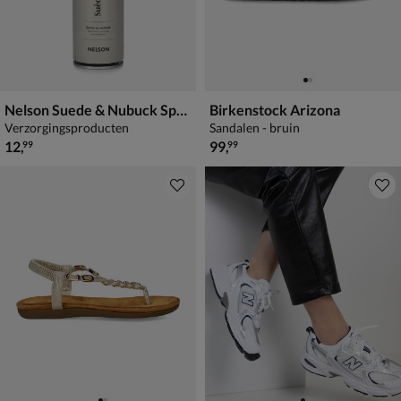
Nelson Suede & Nubuck Spray
Birkenstock Arizona
Verzorgingsproducten
Sandalen - bruin
€ 12,99
€ 99,99
12
,
99
,
99
99