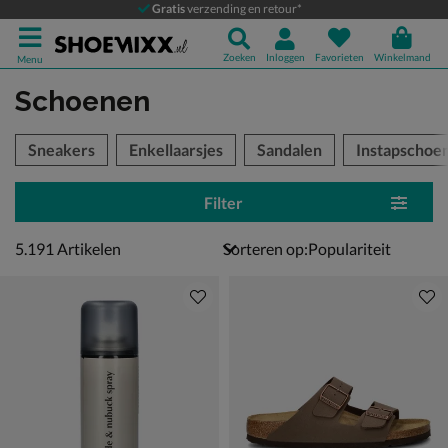
Gratis
verzending en retour*
Zoeken
Inloggen
Favorieten
Winkelmand
Menu
Schoenen
tegorieën over
Sneakers
Enkellaarsjes
Sandalen
Instapschoe
Filter
5191 artikelen
5.191
Artikelen
Sorteren op: