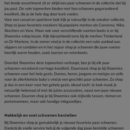
het brede assortiment zit er altijd een paar schoenen in de collectie dat bij
jou past. De vele topmerken bieden met hun schoenen gegarandeerd
kwaliteit, die je de hele dag door kunt voelen.
Voor een casual en sportieve look kijk je natuurlijk in de sneaker collectie.
Shop zo jouw favoriete sneakers bij populaire merken als Converse, Nike,
Skechers en Vans. Maar ook voor verschillende soorten boots is er bij
Shoemixx volop keuze. Kijk bijvoorbeeld eens bij de merken Timberland
en Dr Martens. In de zomer vind je in de collectie een ruim aanbod aan
slippers en sandalen en in het najaar shop je schoenen die jouw voeten
heerlijk warm houden, zoals laarzen en veterboots.
Doordat Shoemixx deze topmerken verkoopt, ben je bij elk paar
schoenen verzekerd van hoge kwaliteit. Daarnaast shop je bij Shoemixx
schoenen voor het hele gezin. Dames, heren, jongens en meisjes en zelfs
voor de allerkleinste baby’s vind je een geschikt paar schoenen. Zo shop
je dus in een keer voor het gehele gezin, ideaal toch! Je look maak je
natuurlijk helemaal af met de juiste accessoires, naast een paar nieuwe
schoenen. Daarom shop je bij Shoemixx ook stijlvolle tassen, riemen en
portemonnees, maar ook handige inlegzooltjes.
Makkelijk en snel schoenen bestellen
Bij Shoemixx shop je gemakkelijk je nieuwe favoriete paar schoenen.
Dankzij de snelle service heb jij de volgende dag jouw bestelde schoenen