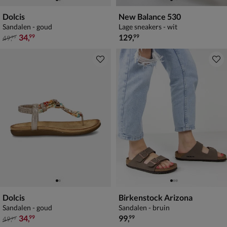
Dolcis
New Balance 530
Sandalen - goud
Lage sneakers - wit
van € 49,99 voor € 34,99
€ 129,99
34
,
129
,
99
99
49
,
99
Dolcis
Birkenstock Arizona
Sandalen - goud
Sandalen - bruin
van € 49,99 voor € 34,99
€ 99,99
34
,
99
,
99
99
49
,
99