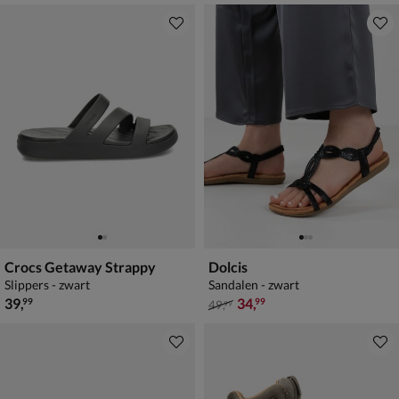
Crocs Getaway Strappy
Dolcis
Slippers - zwart
Sandalen - zwart
€ 39,99
van € 49,99 voor € 34,99
39
,
34
,
99
99
49
,
99