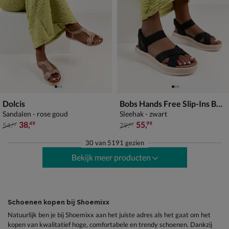
Dolcis
Bobs Hands Free Slip-Ins Bobs Sun-Ray
Sandalen - rose goud
Sleehak - zwart
van € 54,99 voor € 38,49
van € 79,99 voor € 55,99
38
,
55
,
49
99
54
,
79
,
99
99
30
van
5191 gezien
Bekijk meer producten
Schoenen kopen bij Shoemixx
Natuurlijk ben je bij Shoemixx aan het juiste adres als het gaat om het
kopen van kwalitatief hoge, comfortabele en trendy schoenen. Dankzij