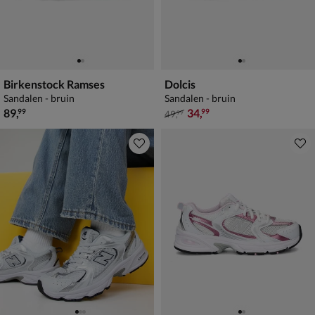
Birkenstock Ramses
Dolcis
Sandalen - bruin
Sandalen - bruin
€ 89,99
van € 49,99 voor € 34,99
89
,
34
,
99
99
49
,
99