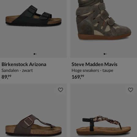
Birkenstock Arizona
Steve Madden Mavis
Sandalen - zwart
Hoge sneakers - taupe
€ 89,99
€ 169,99
89
,
169
,
99
99