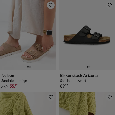
Nelson
Birkenstock Arizona
Sandalen - beige
Sandalen - zwart
van € 79,99 voor € 55,99
€ 89,99
55
,
89
,
99
99
79
,
99