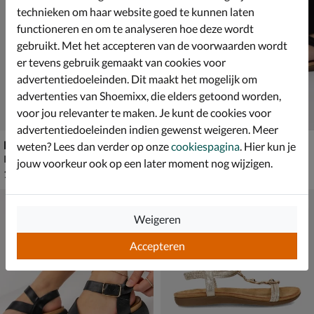
technieken om haar website goed te kunnen laten
functioneren en om te analyseren hoe deze wordt
gebruikt. Met het accepteren van de voorwaarden wordt
er tevens gebruik gemaakt van cookies voor
advertentiedoeleinden. Dit maakt het mogelijk om
advertenties van Shoemixx, die elders getoond worden,
voor jou relevanter te maken. Je kunt de cookies voor
advertentiedoeleinden indien gewenst weigeren. Meer
Birkenstock Boston
Dolcis
weten? Lees dan verder op onze
cookiespagina
. Hier kun je
Instapschoenen - cognac
Sandalen - zwart
jouw voorkeur ook op een later moment nog wijzigen.
€ 159,99
€ 49,99
159
,
49
,
99
99
Weigeren
Accepteren