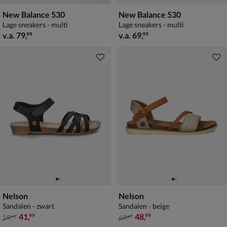
New Balance 530
New Balance 530
Lage sneakers - multi
Lage sneakers - multi
vanaf € 79,99
vanaf € 69,99
v.a.
79
,
v.a.
69
,
99
99
Nelson
Nelson
Sandalen - zwart
Sandalen - beige
van € 59,99 voor € 41,99
van € 69,99 voor € 48,99
41
,
48
,
99
99
59
,
69
,
99
99