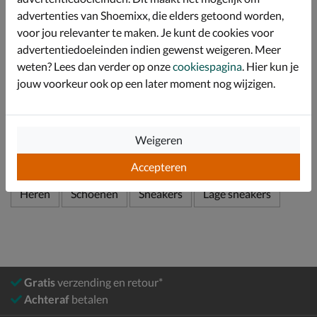
Bevat een foam-voetbed waarmee je lichte demping
advertenties van Shoemixx, die elders getoond worden,
ervaart tijdens het lopen.
voor jou relevanter te maken. Je kunt de cookies voor
Afgewerkt met een trendy gumsole met goede grip.
advertentiedoeleinden indien gewenst weigeren. Meer
weten? Lees dan verder op onze
cookiespagina
. Hier kun je
jouw voorkeur ook op een later moment nog wijzigen.
Specificaties
Over adidas
Weigeren
Bekijk meer
Accepteren
Heren
Schoenen
Sneakers
Lage sneakers
Gratis
verzending en retour*
Achteraf
betalen