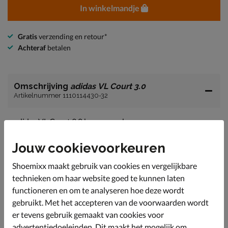
In winkelmandje
Gratis
verzending en retour*
Achteraf
betalen
Omschrijving
adidas VL Court 3.0
Artikelnummer 1110114430-32
adidas VL Court 3.0 heren sneaker
Maak je outfit af met comfort en stijl met deze adidas
Jouw cookievoorkeuren
sneakers.
Uitgevoerd in suède. Deze soepele leersoort is flexibel
Shoemixx maakt gebruik van cookies en vergelijkbare
en vormt zich mooi om de voet. Het is bovendien
technieken om haar website goed te kunnen laten
ademend en houdt de voeten koel.
functioneren en om te analyseren hoe deze wordt
Gevoerd met textiel en voorzien van een gewatteerde
gebruikt. Met het accepteren van de voorwaarden wordt
hielkap. Deze dikke wattering biedt comfort en
er tevens gebruik gemaakt van cookies voor
voorkomt schuring op de hiel.
advertentiedoeleinden. Dit maakt het mogelijk om