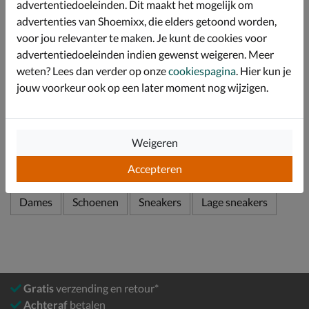
advertentiedoeleinden. Dit maakt het mogelijk om
Bevat een foam-voetbed wat de voeten voorziet van
demping.
advertenties van Shoemixx, die elders getoond worden,
voor jou relevanter te maken. Je kunt de cookies voor
Afgewerkt met een trendy plateauzool van gripvast
advertentiedoeleinden indien gewenst weigeren. Meer
rubber voor betere stabiliteit.
weten? Lees dan verder op onze
cookiespagina
. Hier kun je
jouw voorkeur ook op een later moment nog wijzigen.
Specificaties
Over adidas
Weigeren
Bekijk meer
Accepteren
Dames
Schoenen
Sneakers
Lage sneakers
Gratis
verzending en retour*
Achteraf
betalen