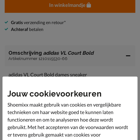
In winkelmandje
Gratis
verzending en retour*
Achteraf
betalen
Omschrijving
adidas VL Court Bold
Artikelnummer 1210115530-66
adidas VL Court Bold dames sneaker
Ga dit seizoen voor deze eyecatching adidas sneakers
met trendy plateauzool.
Jouw cookievoorkeuren
Uitgevoerd in suède. Deze leersoort is heerlijk soepel
Shoemixx maakt gebruik van cookies en vergelijkbare
en neemt de vorm van de voet aan. Zo heb je altijd een
aangename pasvorm.
technieken om haar website goed te kunnen laten
functioneren en om te analyseren hoe deze wordt
Gevoerd met textiel en voorzien van een dikke
gebruikt. Met het accepteren van de voorwaarden wordt
wattering in de hielkap. Dit zorgt voor optimaal
comfort tijdens het lopen.
er tevens gebruik gemaakt van cookies voor