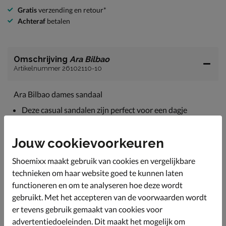
Gratis
verzending en retour*
Achteraf
betalen
Omschrijving
Ara Bilbao
Artikelnummer 26102110-10
Ara Bilbao dames sandaal
Deze casual sandalen zijn perfect voor een dagje
slenteren door de stad of lekker wandelen langs het
strand.
Jouw cookievoorkeuren
Uitgevoerd in zacht leer. De banden zijn makkelijk te
verstellen met de klittenbandsluiting.
Shoemixx maakt gebruik van cookies en vergelijkbare
De banden zijn van binnen ook afgewerkt met leer. Dit
technieken om haar website goed te kunnen laten
biedt een fijn draaggevoel en heeft een goede vocht-en
functioneren en om te analyseren hoe deze wordt
warmteregulatie.
gebruikt. Met het accepteren van de voorwaarden wordt
Bevat het HighSoft voetbed met leren bekleding. Dit
er tevens gebruik gemaakt van cookies voor
voetbed biedt de juiste steun en een fijne demping. Het
advertentiedoeleinden. Dit maakt het mogelijk om
voetbed is tevens uitneembaar, wat de sandaal ook