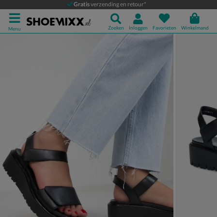
Ara Bilbao
Gratis
verzending en retour*
Sandalen
Zoeken
Inloggen
Favorieten
Winkelmand
Menu
Product media galerij