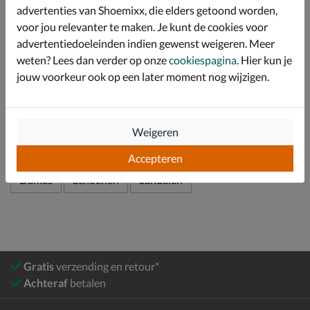
advertenties van Shoemixx, die elders getoond worden,
geschikt maakt voor steunzolen.
voor jou relevanter te maken. Je kunt de cookies voor
Voorzien van een lichtgewicht rubberen loopzool.
advertentiedoeleinden indien gewenst weigeren. Meer
weten? Lees dan verder op onze
cookiespagina
. Hier kun je
jouw voorkeur ook op een later moment nog wijzigen.
Specificaties
Over Ara
Weigeren
Bekijk meer
Accepteren
Dames
Schoenen
Sandalen
Gratis
verzending en retour*
Achteraf
betalen