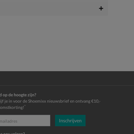
jd op de hoogte zijn?
ijf je in voor de Shoemixx nieuwsbrief en ontvang €10,-
*
omstkorting!
Inschrijven
es
je ons volgen?