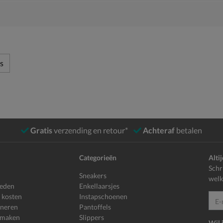
s
Gratis
verzending en retour*
Achteraf
betalen
Categorieën
Alti
Schr
Sneakers
welk
heden
Enkellaarsjes
 kosten
Instapschoenen
E-mailadr
rneren
Pantoffels
 maken
Slippers
Wil 