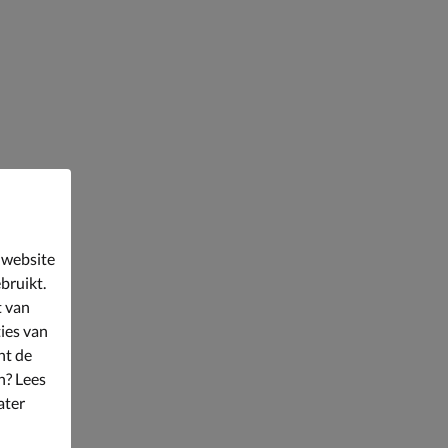
 website
bruikt.
t van
ies van
nt de
n? Lees
ater