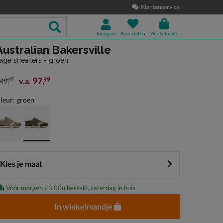
Klantenservice
Inloggen
Favorieten
Winkelmand
Australian Bakersville
age sneakers - groen
97
,
99
v.a.
49
,
99
an € 149,99 vanaf € 97,99
leur: groen
Kies je maat
Vóór morgen 23.00u besteld, zaterdag in huis
In winkelmandje