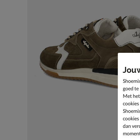
Jou
Shoemix
goed te
Met het
cookies
Shoemix
cookies
dan ver
moment 