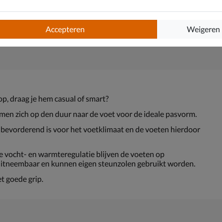
Accepteren
Weigeren
op, draag je hem casual of smart?
rmen zich op den duur naar de voet voor de ideale pasvorm.
evorderend is voor het voetklimaat en de voeten hierdoor
e vocht- en warmteregulatie blijven de voeten op
uitneembaar en kunnen eigen steunzolen gebruikt worden.
t goede grip.