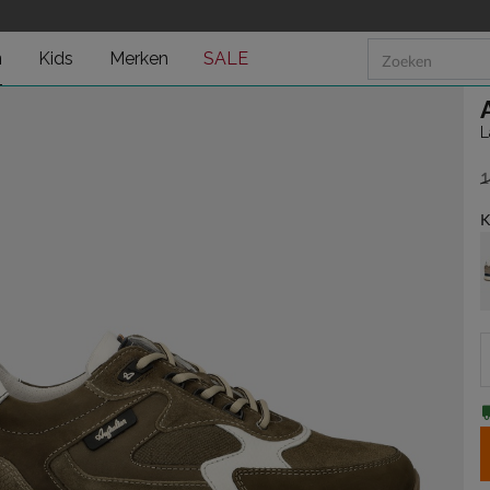
n
Kids
Merken
SALE
L
1
v
K