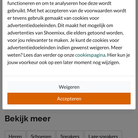
functioneren en om te analyseren hoe deze wordt
Voorzien van een licht voorgevormd foam-voetbed met
gebruikt. Met het accepteren van de voorwaarden wordt
leren upper en perforatie onder de bal van de voet. Dit
biedt optimale demping en zorgt door de vocht- en
er tevens gebruik gemaakt van cookies voor
warmteregulerende werking van het leer voor een goed
advertentiedoeleinden. Dit maakt het mogelijk om
voetklimaat. Zo blijven de voeten en schoenen langer
advertenties van Shoemixx, die elders getoond worden,
fris en droog.
voor jou relevanter te maken. Je kunt de cookies voor
Bovendien is het voetbed uitneembaar waardoor de
advertentiedoeleinden indien gewenst weigeren. Meer
sneaker geschikt is voor het gebruik van eigen
weten? Lees dan verder op onze
cookiespagina
. Hier kun je
steunzolen.
jouw voorkeur ook op een later moment nog wijzigen.
Afgewerkt met een slijtvaste rubberen loopzool die
goede grip en stabiliteit biedt tijdens het lopen.
Weigeren
Specificaties
Accepteren
Over Australian
Bekijk meer
Heren
Schoenen
Sneakers
Lage sneakers