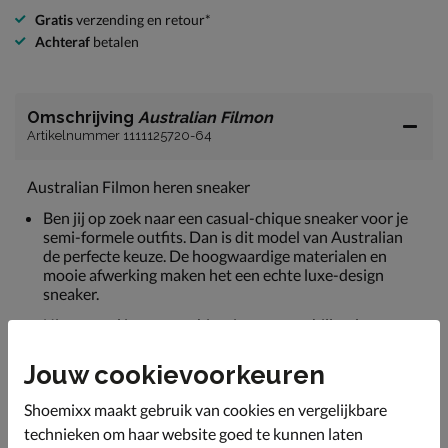
Gratis
verzending en retour*
Achteraf
betalen
Omschrijving
Australian Filmon
Artikelnummer 1111125720-64
Australian Filmon heren sneaker
Ben jij op zoek naar een casual-chique sneaker voor je
semi-formele outfits. Dan is dit model van Australian
de perfecte keuze. De hoogwaardige materialen en
mooie afwerking maken het een echte luxe-design
sneaker.
Uitgevoerd in een combinatie van verschillende
bewerkingen van leer: gladleer, suéde en nubuck. Leer
vormt zich om de voet voor de ideale pasvorm.
Jouw cookievoorkeuren
Gevoerd met een combinatie van leer en textiel. Deze
Shoemixx maakt gebruik van cookies en vergelijkbare
combinatie zorgt voor een goede doorademing en fijn
draagcomfort.
technieken om haar website goed te kunnen laten