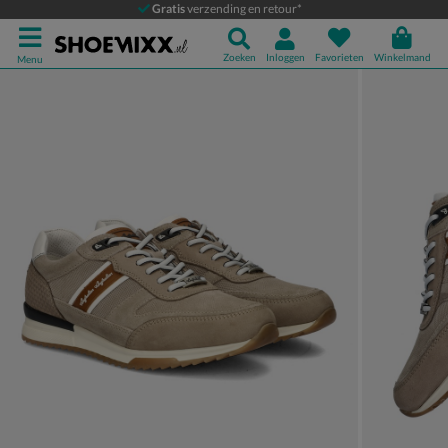
Australian Filmon
Gratis
verzending en retour*
Lage sneakers
Zoeken
Inloggen
Favorieten
Winkelmand
Menu
Product media galerij