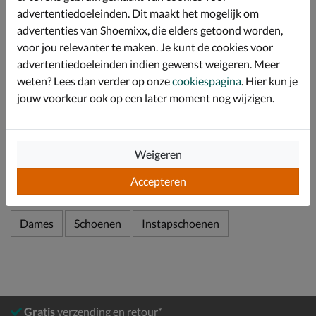
het voetbed beter tot zijn recht komt.
advertentiedoeleinden. Dit maakt het mogelijk om
advertenties van Shoemixx, die elders getoond worden,
Afgewerkt met een kurken tussenzool en EVA-
loopzool. Deze bieden een fijne schokabsorptie en
voor jou relevanter te maken. Je kunt de cookies voor
zorgen er voor dat je de hele dag comfortabel rond
advertentiedoeleinden indien gewenst weigeren. Meer
loopt.
weten? Lees dan verder op onze
cookiespagina
. Hier kun je
jouw voorkeur ook op een later moment nog wijzigen.
Specificaties
Weigeren
Over Birkenstock
Bekijk meer
Accepteren
Dames
Schoenen
Instapschoenen
Gratis
verzending en retour*