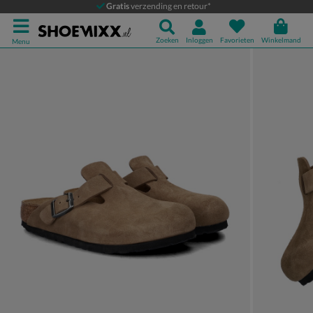
Birkenstock Boston
Gratis
verzending en retour*
Instapschoenen
Zoeken
Inloggen
Favorieten
Winkelmand
Menu
Product media galerij