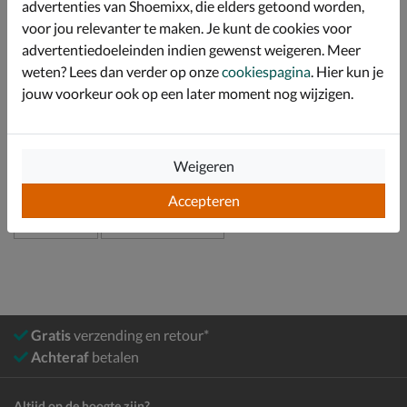
advertenties van Shoemixx, die elders getoond worden,
zorgen er voor dat je de hele dag comfortabel rond
loopt.
voor jou relevanter te maken. Je kunt de cookies voor
advertentiedoeleinden indien gewenst weigeren. Meer
weten? Lees dan verder op onze
cookiespagina
. Hier kun je
Specificaties
jouw voorkeur ook op een later moment nog wijzigen.
Over Birkenstock
Bekijk meer
Weigeren
Accepteren
Schoenen
Instapschoenen
Gratis
verzending en retour*
Achteraf
betalen
Altijd op de hoogte zijn?