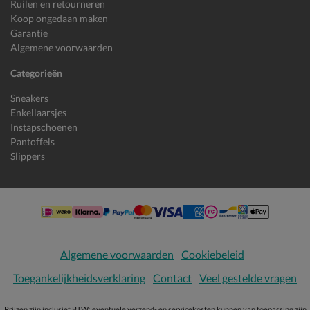
Ruilen en retourneren
Koop ongedaan maken
Garantie
Algemene voorwaarden
Categorieën
Sneakers
Enkellaarsjes
Instapschoenen
Pantoffels
Slippers
Algemene voorwaarden
Cookiebeleid
Toegankelijkheidsverklaring
Contact
Veel gestelde vragen
Prijzen zijn inclusief BTW; eventuele verzend- en servicekosten kunnen van toepassing zijn