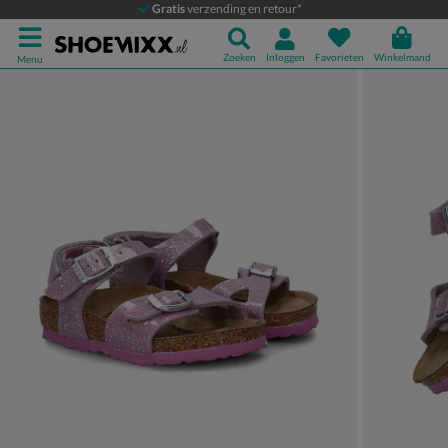
Birkenstock Rio
Gratis
verzending en retour*
Sandalen
Zoeken
Inloggen
Favorieten
Winkelmand
Menu
Product media galerij