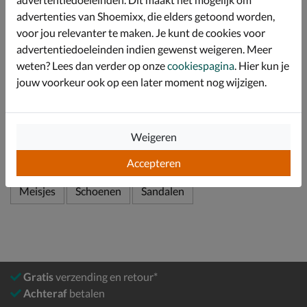
sandaal stevig blijft zitten.
advertenties van Shoemixx, die elders getoond worden,
Afgewerkt met een EVA-loopzool die voldoende
voor jou relevanter te maken. Je kunt de cookies voor
demping en stevigheid biedt.
advertentiedoeleinden indien gewenst weigeren. Meer
weten? Lees dan verder op onze
cookiespagina
. Hier kun je
jouw voorkeur ook op een later moment nog wijzigen.
Specificaties
Over Birkenstock
Weigeren
Bekijk meer
Accepteren
Meisjes
Schoenen
Sandalen
Gratis
verzending en retour*
Achteraf
betalen