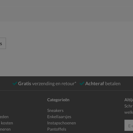
s
Gratis
verzending en retour*
Achteraf
betalen
Categorieën
Alti
Schr
Sneakers
welk
heden
Enkellaarsjes
 kosten
Instapschoenen
E-mailadr
rneren
Pantoffels