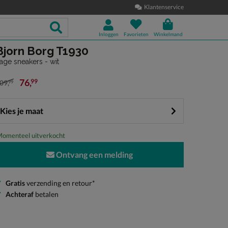
Klantenservice
Inloggen
Favorieten
Winkelmand
Bjorn Borg T1930
age sneakers - wit
76
,
99
09
,
99
an € 109,99 voor € 76,99
Kies je maat
omenteel uitverkocht
Ontvang een melding
Gratis
verzending en retour*
Achteraf
betalen