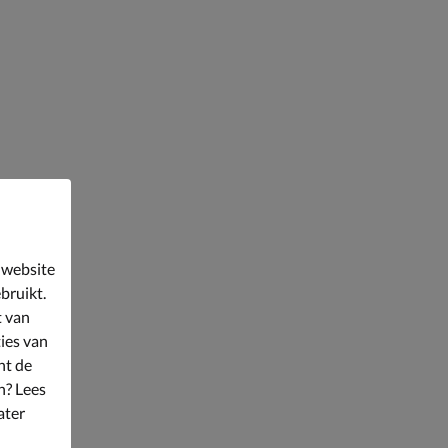
 website
bruikt.
t van
ies van
nt de
n? Lees
ater