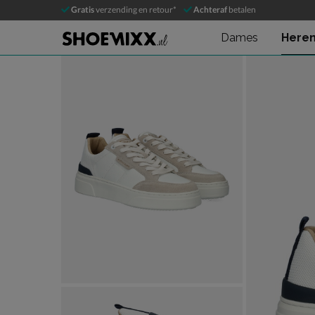
Bjorn Borg T1930
Gratis
verzending en retour*
Achteraf
betalen
Lage sneakers
Dames
Here
Product media galerij