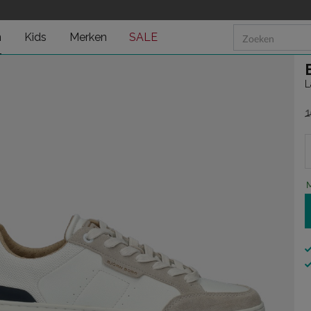
n
Kids
Merken
SALE
L
1
v
M