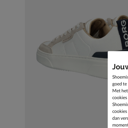
Jou
Shoemix
goed te
Met het
cookies
Shoemix
cookies
dan ver
moment 