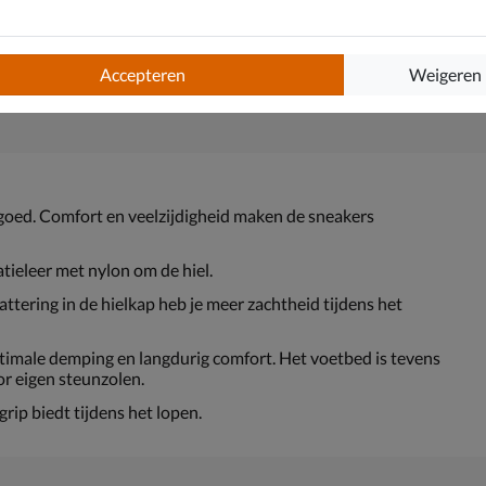
Accepteren
Weigeren
d goed. Comfort en veelzijdigheid maken de sneakers
tieleer met nylon om de hiel.
attering in de hielkap heb je meer zachtheid tijdens het
male demping en langdurig comfort. Het voetbed is tevens
r eigen steunzolen.
ip biedt tijdens het lopen.