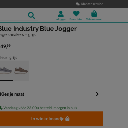
Klantenservice
Inloggen
Favorieten
Winkelmand
Blue Industry Blue Jogger
age sneakers - grijs
149
,
99
 149,99
leur: grijs
Kies je maat
Vandaag vóór 23.00u besteld, morgen in huis
In winkelmandje