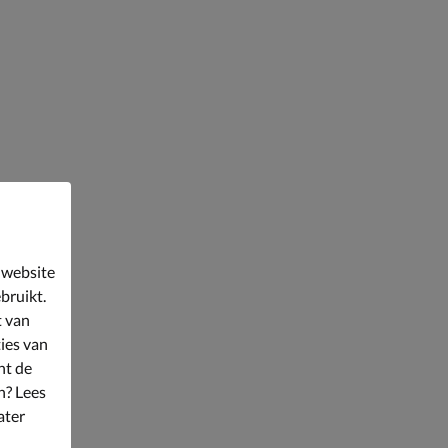
 website
bruikt.
t van
ies van
nt de
n? Lees
ater