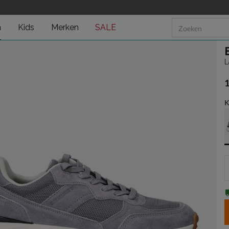
n
Kids
Merken
SALE
L
€
K