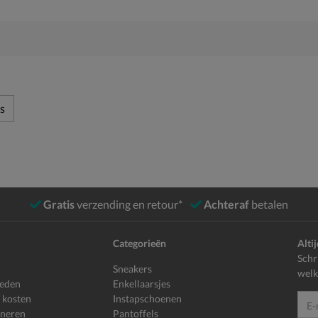
s
Gratis
verzending en retour*
Achteraf
betalen
Categorieën
Alti
Schr
Sneakers
welk
heden
Enkellaarsjes
 kosten
Instapschoenen
E-mailadr
rneren
Pantoffels