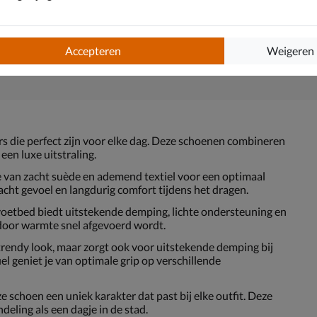
Accepteren
Weigeren
ers die perfect zijn voor elke dag. Deze schoenen combineren
en luxe uitstraling.
 van zacht suède en ademend textiel voor een optimaal
acht gevoel en langdurig comfort tijdens het dragen.
voetbed biedt uitstekende demping, lichte ondersteuning en
door warmte snel afgevoerd wordt.
trendy look, maar zorgt ook voor uitstekende demping bij
el geniet je van optimale grip op verschillende
e schoen een uniek karakter dat past bij elke outfit. Deze
deling als een dagje in de stad.