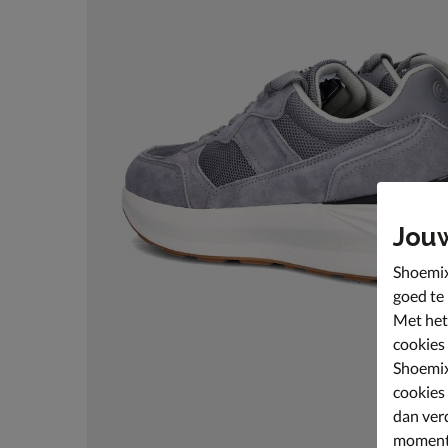
Jou
Shoemix
goed te
Met het
cookies
Shoemix
cookies
dan ver
moment 