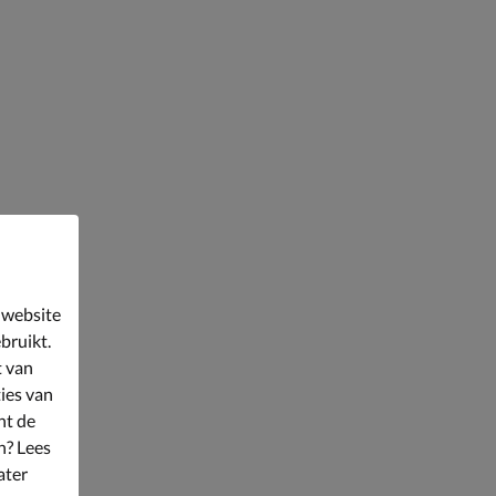
 website
bruikt.
t van
ies van
nt de
n? Lees
ater