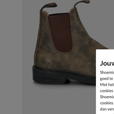
Jou
Shoemix
goed te
Met het
cookies
Shoemix
cookies
dan ver