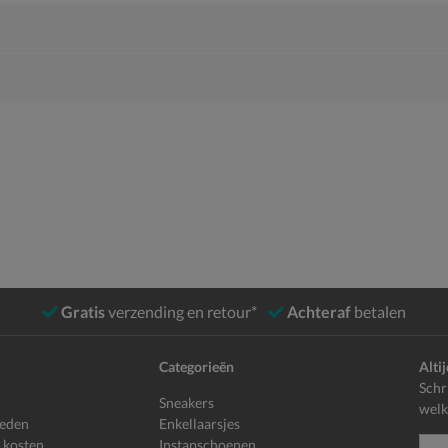
Gratis
verzending en retour*
Achteraf
betalen
Categorieën
Alti
Schr
Sneakers
welk
heden
Enkellaarsjes
 kosten
Instapschoenen