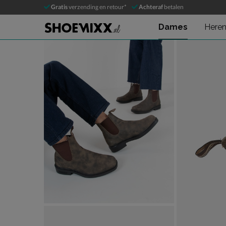
Blundstone 1306
Gratis
verzending en retour*
Achteraf
betalen
Chelseaboots
Dames
Here
Product media galerij