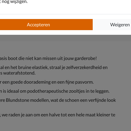
nog wijzigen.
Accepteren
Weigeren
asis boot die niet kan missen uit jouw garderobe!
 en het bruine elastiek, straal je zelfverzekerdheid en
ns waterafstotend.
or een goede doorademing en een fijne pasvorm.
 is ideaal om podotherapeutische zooltjes in te leggen.
re Blundstone modellen, wat de schoen een verfijnde look
, we raden je aan om een halve tot een hele maat kleiner te