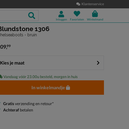
Klantenservice
Inloggen
Favorieten
Winkelmand
Blundstone 1306
helseaboots - bruin
209
,
99
 209,99
Kies je maat
Vandaag vóór 23.00u besteld, morgen in huis
In winkelmandje
Gratis
verzending en retour*
Achteraf
betalen