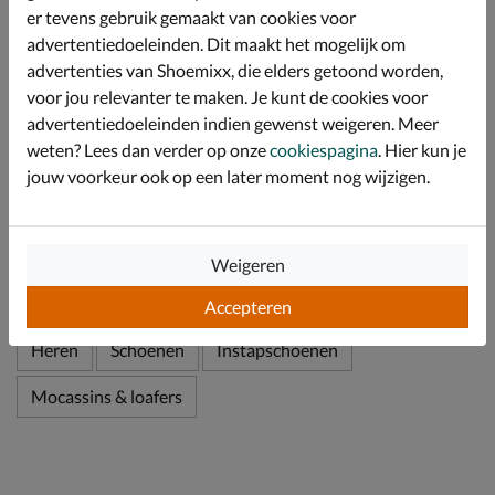
Bevat een dun voetbed van foam dat een lichte
er tevens gebruik gemaakt van cookies voor
demping biedt tijdens het lopen.
advertentiedoeleinden. Dit maakt het mogelijk om
advertenties van Shoemixx, die elders getoond worden,
De witte sportieve zool geeft deze loafer een
eigentijdse look en is hiermee zowel casual als casual-
voor jou relevanter te maken. Je kunt de cookies voor
chique te dragen.
advertentiedoeleinden indien gewenst weigeren. Meer
weten? Lees dan verder op onze
cookiespagina
. Hier kun je
jouw voorkeur ook op een later moment nog wijzigen.
Specificaties
Over BOSS
Weigeren
Bekijk meer
Accepteren
Heren
Schoenen
Instapschoenen
Mocassins & loafers