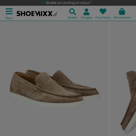
BOSS Sienne
Gratis
verzending en retour*
Mocassins & loafers
Zoeken
Inloggen
Favorieten
Winkelmand
Menu
Product media galerij