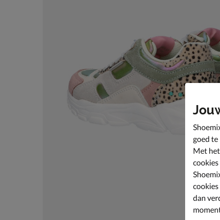
Jou
Shoemix
goed te
Met het
cookies
Shoemix
cookies
dan ver
moment 