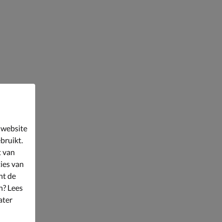
 website
bruikt.
t van
ies van
nt de
n? Lees
ater