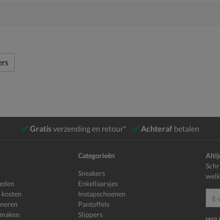
ers
Gratis
verzending en retour*
Achteraf
betalen
Categorieën
Alti
Schr
Sneakers
welk
heden
Enkellaarsjes
 kosten
Instapschoenen
E-mailadr
rneren
Pantoffels
 maken
Slippers
Wil 