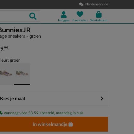
Klantenservice
Inloggen
Favorieten
Winkelmand
BunniesJR
age sneakers - groen
89
,
99
 89,99
leur: groen
Kies je maat
Vandaag vóór 23.59u besteld, maandag in huis
In winkelmandje