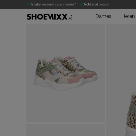
BunniesJR
Gratis
verzending en retour*
Achteraf
betalen
Lage sneakers
Dames
Heren
Product media galerij