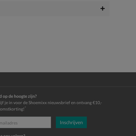
jd op de hoogte zijn?
ijf je in voor de Shoemixx nieuwsbrief en ontvang €10,-
*
omstkorting!
Inschrijven
es
je ons volgen?