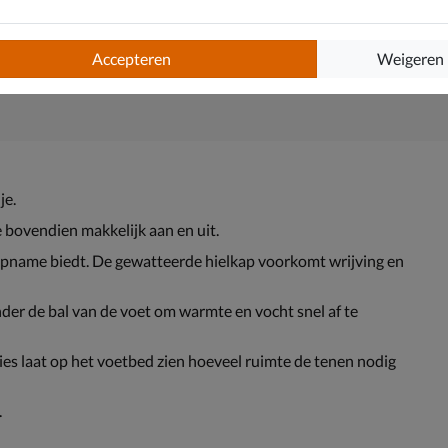
Accepteren
Weigeren
je.
e bovendien makkelijk aan en uit.
pname biedt. De gewatteerde hielkap voorkomt wrijving en
der de bal van de voet om warmte en vocht snel af te
nies laat op het voetbed zien hoeveel ruimte de tenen nodig
.