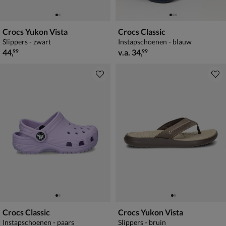
Crocs Yukon Vista
Crocs Classic
Slippers - zwart
Instapschoenen - blauw
€ 44,99
vanaf € 34,99
44
,
v.a.
34
,
99
99
Crocs Classic
Crocs Yukon Vista
Instapschoenen - paars
Slippers - bruin