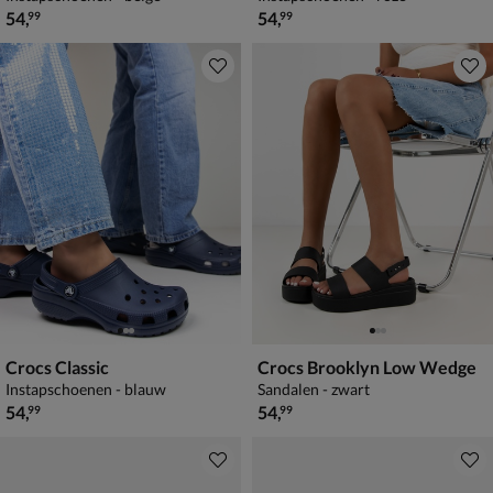
€ 54,99
€ 54,99
54
,
54
,
99
99
Crocs Classic
Crocs Brooklyn Low Wedge
Instapschoenen - blauw
Sandalen - zwart
€ 54,99
€ 54,99
54
,
54
,
99
99