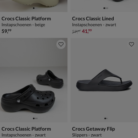
Crocs Classic Platform
Crocs Classic Lined
Instapschoenen - beige
Instapschoenen - zwart
€ 59,99
van € 59,99 voor € 41,99
59
,
41
,
99
99
59
,
99
Crocs Classic Platform
Crocs Getaway Flip
Instapschoenen - zwart
Slippers - zwart