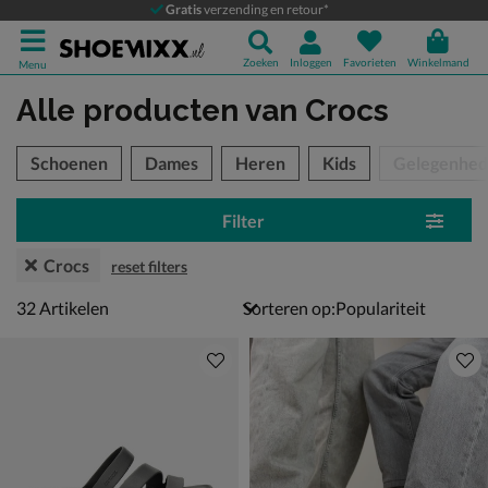
Gratis
verzending en retour*
Zoeken
Inloggen
Favorieten
Winkelmand
Menu
Alle producten
van Crocs
tegorieën over
Schoenen
Dames
Heren
Kids
Gelegenhe
Filter
Crocs
reset filters
32 artikelen
32
Artikelen
Sorteren op: