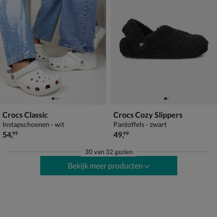
Crocs Classic
Crocs Cozy Slippers
Instapschoenen - wit
Pantoffels - zwart
€ 54,99
€ 49,99
54
,
49
,
99
99
30
van
32 gezien
Bekijk meer producten