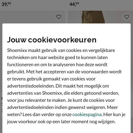
€ 39,99
€ 44,99
39
,
44
,
99
99
Jouw cookievoorkeuren
Shoemixx maakt gebruik van cookies en vergelijkbare
technieken om haar website goed te kunnen laten
functioneren en om te analyseren hoe deze wordt
gebruikt. Met het accepteren van de voorwaarden wordt
er tevens gebruik gemaakt van cookies voor
advertentiedoeleinden. Dit maakt het mogelijk om
advertenties van Shoemixx, die elders getoond worden,
Crocs Miami
Crocs Soho
voor jou relevanter te maken. Je kunt de cookies voor
Sandalen - zwart
Sandalen - zwart
advertentiedoeleinden indien gewenst weigeren. Meer
€ 39,99
€ 59,99
39
,
59
,
99
99
weten? Lees dan verder op onze
cookiespagina
. Hier kun je
jouw voorkeur ook op een later moment nog wijzigen.