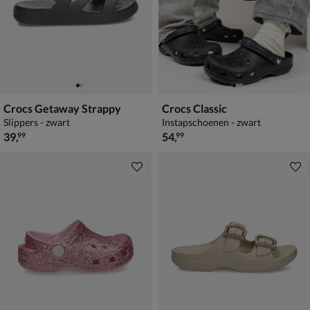
Crocs Getaway Strappy
Crocs Classic
Slippers - zwart
Instapschoenen - zwart
€ 39,99
€ 54,99
39
,
54
,
99
99