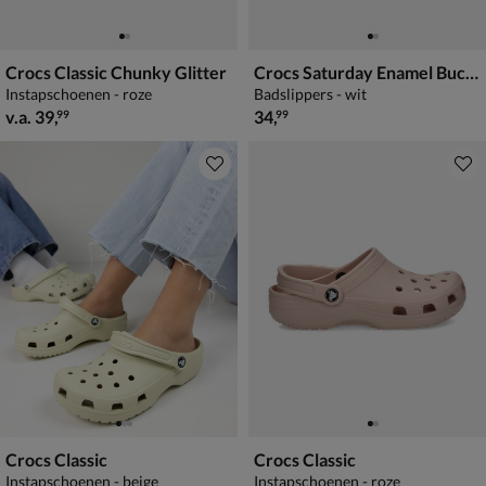
Crocs Classic Chunky Glitter
Crocs Saturday Enamel Buckle Sandal
Instapschoenen - roze
Badslippers - wit
vanaf € 39,99
€ 34,99
v.a.
39
,
34
,
99
99
Crocs Classic
Crocs Classic
Instapschoenen - beige
Instapschoenen - roze