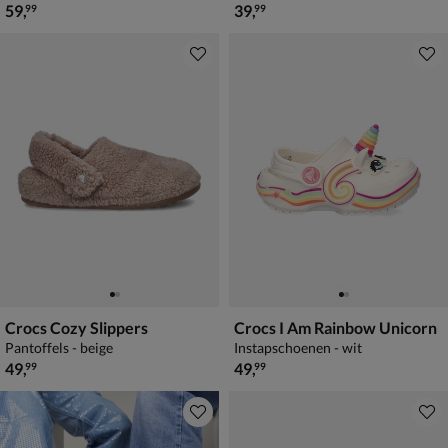
€ 59,99
€ 39,99
59
,
39
,
99
99
Crocs Cozy Slippers
Crocs I Am Rainbow Unicorn
Pantoffels - beige
Instapschoenen - wit
€ 49,99
€ 49,99
49
,
49
,
99
99