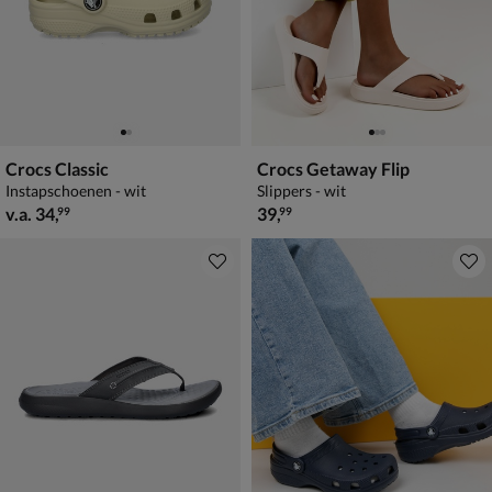
Crocs Classic
Crocs Getaway Flip
Instapschoenen - wit
Slippers - wit
vanaf € 34,99
€ 39,99
v.a.
34
,
39
,
99
99