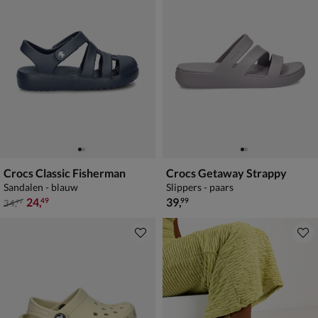
Crocs Classic Fisherman
Crocs Getaway Strappy
Sandalen - blauw
Slippers - paars
van € 34,99 voor € 24,49
€ 39,99
24
,
39
,
49
99
34
,
99