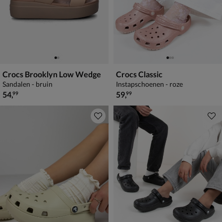
Crocs Brooklyn Low Wedge
Crocs Classic
Sandalen - bruin
Instapschoenen - roze
€ 54,99
€ 59,99
54
,
59
,
99
99