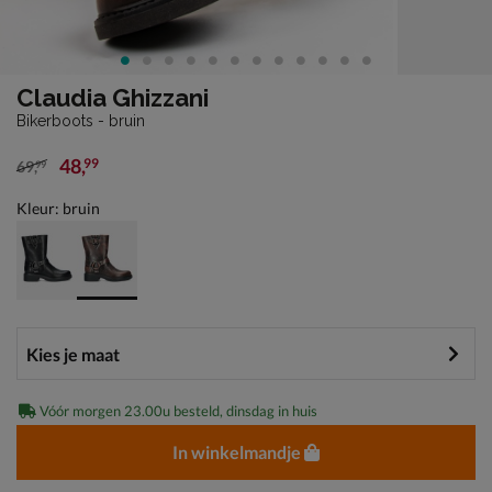
Claudia Ghizzani
Bikerboots - bruin
48
,
99
69
,
99
van € 69,99 voor € 48,99
Kleur: bruin
Vóór morgen 23.00u besteld, dinsdag in huis
In winkelmandje