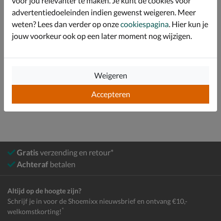
voor jou relevanter te maken. Je kunt de cookies voor
advertentiedoeleinden indien gewenst weigeren. Meer
Specificaties
weten? Lees dan verder op onze
cookiespagina
. Hier kun je
jouw voorkeur ook op een later moment nog wijzigen.
Over Claudia Ghizzani
Bekijk meer
Weigeren
Dames
Schoenen
Boots
Bikerboots
Accepteren
Gratis
verzending en retour*
Achteraf
betalen
Altijd op de hoogte zijn?
Schrijf je in voor de Shoemixx nieuwsbrief en ontvang €10,-
*
welkomstkorting!