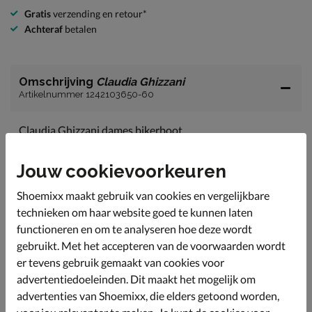
Gratis
verzending en retour*
Achteraf
betalen
Omschrijving
Claudia Ghizzani
Artikelnummer 1242103650-60
Claudia Ghizzani dames bikerboot
Deze stoere bikerboots zijn voor de echte chicks onder
ons en geven een tough edge aan je kleding.
Jouw cookievoorkeuren
Uitgevoerd in imitatieleer met gaucho-riem over de
Shoemixx maakt gebruik van cookies en vergelijkbare
wreef.
technieken om haar website goed te kunnen laten
Gevoerd met textiel en licht gewatteerd. Dit zorgt voor
functioneren en om te analyseren hoe deze wordt
een zacht draaggevoel tijdens het lopen.
gebruikt. Met het accepteren van de voorwaarden wordt
Bevat een imitatieleren voetbed.
er tevens gebruik gemaakt van cookies voor
Afgewerkt met een stevige rubberen loopzool met
advertentiedoeleinden. Dit maakt het mogelijk om
blokhak van 4cm.
advertenties van Shoemixx, die elders getoond worden,