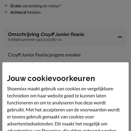
Gratis
verzending en retour*
Achteraf
betalen
Omschrijving
Cruyff Junior Fearia
Artikelnummer 1411103180-11
Cruyff Junior Fearia jongens sneaker
Het sportieve imago van Cruyff is bij iedereen
natuurlijk bekend, ook de kids. Met deze sneakers
wordt sport nog veel leuker.
Jouw cookievoorkeuren
Uitgevoerd in een combinatie van mesh-textiel, nylon
Shoemixx maakt gebruik van cookies en vergelijkbare
en imitatieleer.
technieken om haar website goed te kunnen laten
Gevoerd met textiel en voorzien van een gewatteerde
functioneren en om te analyseren hoe deze wordt
hielkap en enkelkraag voor optimaal comfort bij het
gebruikt. Met het accepteren van de voorwaarden wordt
dragen.
er tevens gebruik gemaakt van cookies voor
Voorzien van uitneembaar voetbed met textielen
advertentiedoeleinden. Dit maakt het mogelijk om
bekleding. Het voetbed heeft een EVA onderlaag die
uitstekende demping biedt bij iedere stap.
advertenties van Shoemixx, die elders getoond worden,