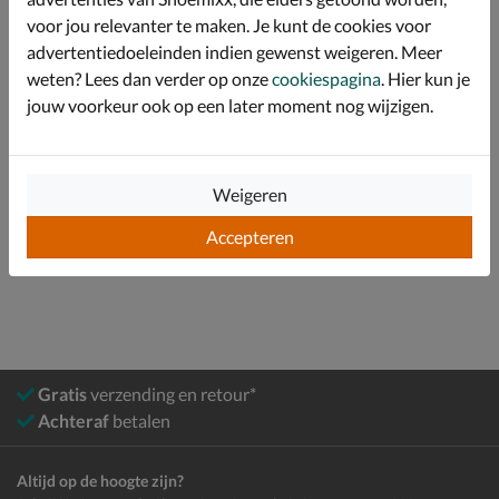
voor jou relevanter te maken. Je kunt de cookies voor
Afgewerkt met een schokabsorberende tussenzool en
rubberen loopzool met Hex-Tech van Cruyff voor
advertentiedoeleinden indien gewenst weigeren. Meer
betere grip.
weten? Lees dan verder op onze
cookiespagina
. Hier kun je
jouw voorkeur ook op een later moment nog wijzigen.
Specificaties
Bekijk meer
Weigeren
Accepteren
Jongens
Schoenen
Sneakers
Lage sneakers
Gratis
verzending en retour*
Achteraf
betalen
Altijd op de hoogte zijn?