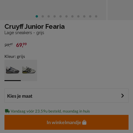
Cruyff Junior Fearia
Lage sneakers - grijs
69
,
99
99
,
99
van € 99,99 voor € 69,99
Kleur: grijs
Vandaag vóór 23.59u besteld, maandag in huis
In winkelmandje