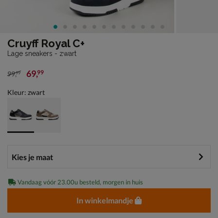
Cruyff Royal C+
Lage sneakers - zwart
69
,
99
99
,
99
van € 99,99 voor € 69,99
Kleur: zwart
Vandaag vóór 23.00u besteld, morgen in huis
In winkelmandje