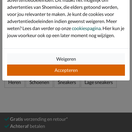
kunnen worden.
advertenties van Shoemixx, die elders getoond worden,
Afgewerkt met een stevige rubberen loopzool met
voor jou relevanter te maken. Je kunt de cookies voor
voldoende grip.
advertentiedoeleinden indien gewenst weigeren. Meer
weten? Lees dan verder op onze
cookiespagina
. Hier kun je
jouw voorkeur ook op een later moment nog wijzigen.
Specificaties
Over Cruyff
Weigeren
Bekijk meer
Accepteren
Heren
Schoenen
Sneakers
Lage sneakers
Gratis
verzending en retour*
Achteraf
betalen