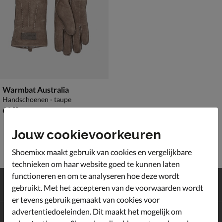
Warmbat Australia
Handschoenen - taupe
€ 69,99
69
,
99
Jouw cookievoorkeuren
Shoemixx maakt gebruik van cookies en vergelijkbare
technieken om haar website goed te kunnen laten
functioneren en om te analyseren hoe deze wordt
Gratis
verzending en retour*
gebruikt. Met het accepteren van de voorwaarden wordt
Achteraf
betalen
er tevens gebruik gemaakt van cookies voor
advertentiedoeleinden. Dit maakt het mogelijk om
Altijd op de hoogte zijn?