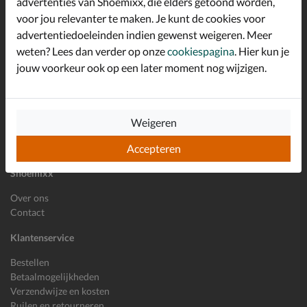
advertenties van Shoemixx, die elders getoond worden,
Schrijf je in voor de Shoemixx nieuwsbrief en ontvang €10,-
voor jou relevanter te maken. Je kunt de cookies voor
*
welkomstkorting!
advertentiedoeleinden indien gewenst weigeren. Meer
weten? Lees dan verder op onze
cookiespagina
. Hier kun je
jouw voorkeur ook op een later moment nog wijzigen.
E-mailadres
Inschrijven
Wil je ons volgen?
Weigeren
Accepteren
Shoemixx
Over ons
Contact
Klantenservice
Bestellen
Betaalmogelijkheden
Verzendwijze en kosten
Ruilen en retourneren