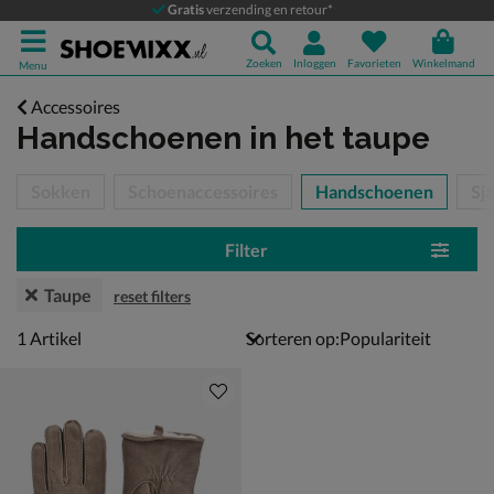
Gratis
verzending en retour*
Zoeken
Inloggen
Favorieten
Winkelmand
Menu
Accessoires
Handschoenen
in het taupe
tegorieën over
Sokken
Schoenaccessoires
Handschoenen
Sja
Filter
Taupe
reset filters
1 artikel
1
Artikel
Sorteren op: