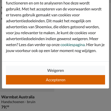
functioneren en om te analyseren hoe deze wordt
Warmbat Australia
Warmbat Australia
gebruikt. Met het accepteren van de voorwaarden wordt
Handschoenen - cognac
Accessoires - zwart
er tevens gebruik gemaakt van cookies voor
€ 69,99
€ 79,99
69
,
79
,
99
99
advertentiedoeleinden. Dit maakt het mogelijk om
advertenties van Shoemixx, die elders getoond worden,
voor jou relevanter te maken. Je kunt de cookies voor
advertentiedoeleinden indien gewenst weigeren. Meer
weten? Lees dan verder op onze
cookiespagina
. Hier kun je
jouw voorkeur ook op een later moment nog wijzigen.
Weigeren
Accepteren
Warmbat Australia
Handschoenen - bruin
€ 79,99
79
,
99