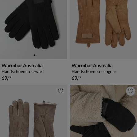
Warmbat Australia
Warmbat Australia
Handschoenen - zwart
Handschoenen - cognac
€ 69,99
€ 69,99
69
,
69
,
99
99