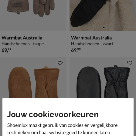
Warmbat Australia
Warmbat Australia
Handschoenen - taupe
Handschoenen - zwart
€ 69,99
€ 69,99
69
,
69
,
99
99
Jouw cookievoorkeuren
Shoemixx maakt gebruik van cookies en vergelijkbare
technieken om haar website goed te kunnen laten