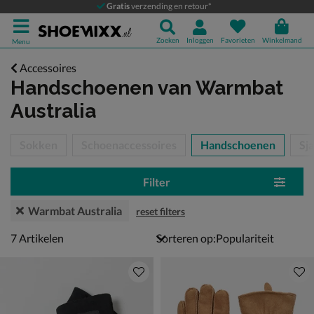
Gratis
verzending en retour*
Zoeken
Inloggen
Favorieten
Winkelmand
Menu
Accessoires
Handschoenen
van Warmbat
Australia
tegorieën over
Sokken
Schoenaccessoires
Handschoenen
Sja
Filter
Warmbat Australia
reset filters
7 artikelen
7
Artikelen
Sorteren op: